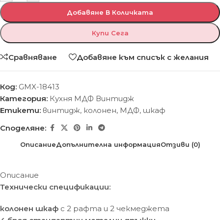
Добавяне В Количката
Купи Сега
Сравняване
Добавяне към списък с желания
Код:
GMX-18413
Категория:
Кухня МДФ Винтидж
Етикети:
винтидж
,
колонен
,
МДФ
,
шкаф
Споделяне:
Описание
Допълнителна информация
Отзиви (0)
Описание
Технически спецификации:
колонен шкаф
с 2 рафта и 2 чекмеджета