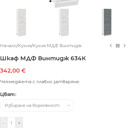
Начало
/
Кухня
/
Кухня МДФ Винтидж
Шкаф МДФ Винтидж 634К
342,00
€
Чекмеджета с плавно затваряне.
Цвят
-
+