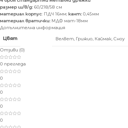
4 броя стандартни метални дръжки
размер ш/в/д:
60/218/58 cм
материал корпус
: ПДЧ 16мм;
кант:
0,45мм
материал вратички:
МДФ мат-18мм
Допълнителна информация
Цвят
Велвет
,
Грижио
,
Каймак
,
Сноу
Отзиви (0)
0 прегледа
0
0
0
0