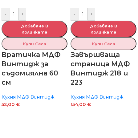
-
+
-
+
Добавяне В
Добавяне В
Количката
Количката
Купи Сега
Купи Сега
Вратичка МДФ
Завършваща
Винтидж за
страница МДФ
съдомиялна 60
Винтидж 218 и
см
223
Кухня МДФ Винтидж
Кухня МДФ Винтидж
52,00
€
154,00
€