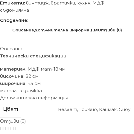
Етикети:
винтидж
,
вратички
,
кухня
,
МДФ
,
съдомиялна
Споделяне:
Описание
Допълнителна информация
Отзиви (0)
Описание
Технически спецификации:
материал:
МДФ мат-18мм
височина:
82 см
широчина:
45 см
метална дръжка
Допълнителна информация
Цвят
Велвет
,
Грижио
,
Каймак
,
Сноу
Отзиви (0)