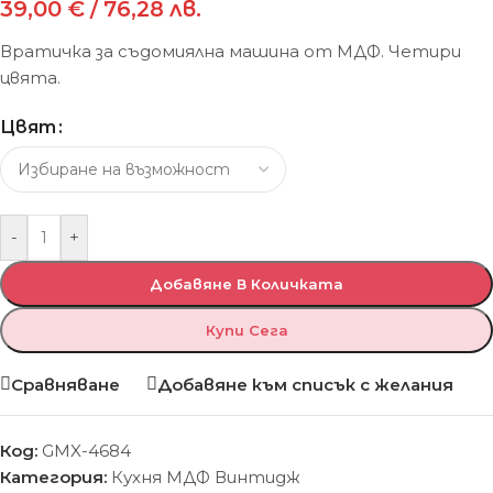
39,00
€
/ 76,28 лв.
Вратичка за съдомиялна машина от МДФ. Четири
цвята.
Цвят
-
+
Добавяне В Количката
Купи Сега
Сравняване
Добавяне към списък с желания
Код:
GMX-4684
Категория:
Кухня МДФ Винтидж