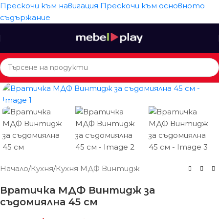
Прескочи към навигация
Прескочи към основното
съдържание
Начало
/
Кухня
/
Кухня МДФ Винтидж
Вратичка МДФ Винтидж за
съдомиялна 45 см