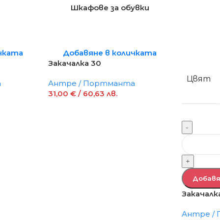
Шкафове за обувки
чката
Добавяне в количката
Закачалка 30
Цвят
а
Антре / Портманта
31,00
€
/ 60,63 лв.
-
+
Добавя
Закачалк
Антре /