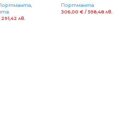
 Портманта
,
Портманта
нта
306,00
€
/ 598,48 лв.
 291,42 лв.