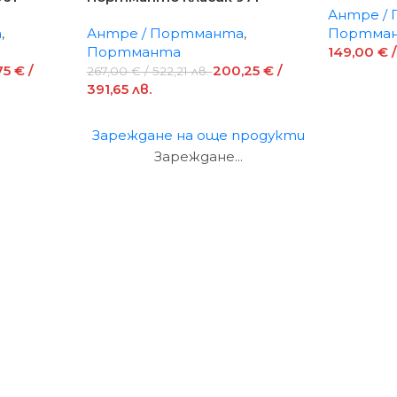
Антре /
а
,
Антре / Портманта
,
Портма
Портманта
149,00
€
/
75
€
/
200,25
€
/
267,00
€
/ 522,21 лв.
391,65 лв.
Зареждане на още продукти
Зареждане...