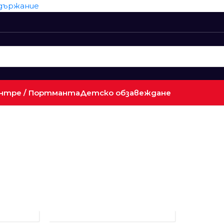
ъдържание
нтре / Портманта
Детско обзавеждане