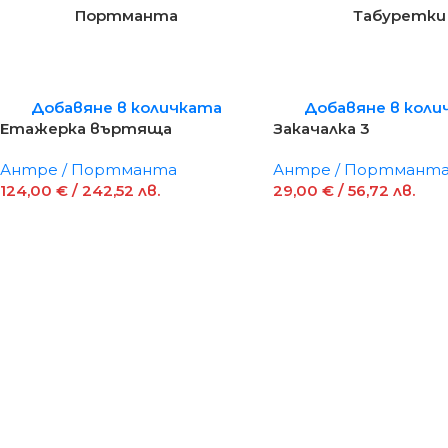
Портманта
Табуретки
Добавяне в количката
Добавяне в коли
Етажерка въртяща
Закачалка 3
Антре / Портманта
Антре / Портмант
124,00
€
/ 242,52 лв.
29,00
€
/ 56,72 лв.