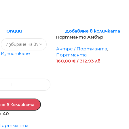
Опции
Добавяне в количката
Портманто Амбър
Антре / Портманта
,
Изчистване
Портманта
160,00
€
/ 312,93 лв.
не В Количката
а 40
 Портманта