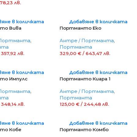
 78,23 лв.
вяне в количката
Добавяне в количката
то Вива
Портманто Еко
 Портманта
,
Антре / Портманта
,
нта
Портманта
 357,92 лв.
329,00
€
/ 643,47 лв.
вяне в количката
Добавяне в количката
то Импулс
Портманто Киара 1
 Портманта
,
Антре / Портманта
,
нта
Портманта
 348,14 лв.
125,00
€
/ 244,48 лв.
вяне в количката
Добавяне в количката
то Кобе
Портманто Комбо