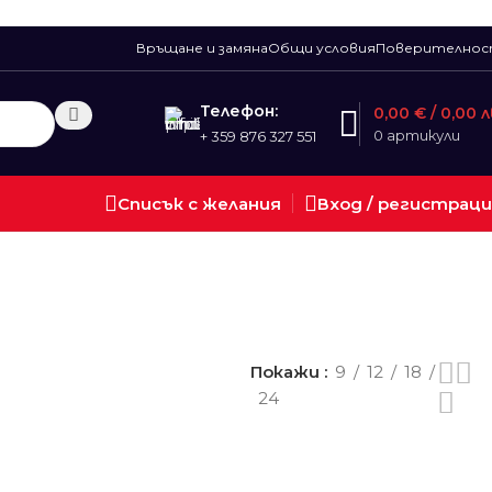
Връщане и замяна
Общи условия
Поверително
Телефон:
0,00
€
/ 0,00 л
0
артикули
+ 359 876 327 551
Списък с желания
Вход / регистрац
Покажи
9
12
18
24