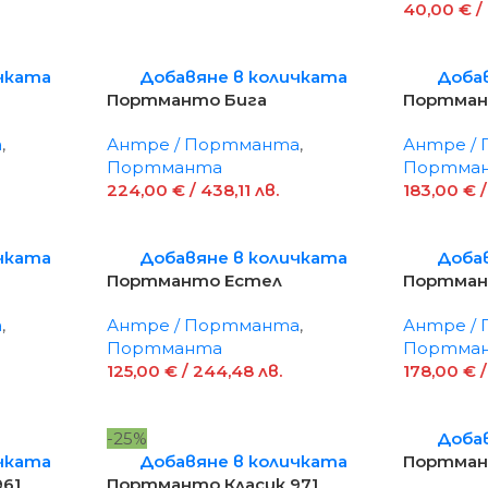
40,00
€
/
чката
Добавяне в количката
Доба
Портманто Бига
Портман
а
,
Антре / Портманта
,
Антре /
Портманта
Портма
224,00
€
/ 438,11 лв.
183,00
€
/
чката
Добавяне в количката
Доба
Портманто Естел
Портман
а
,
Антре / Портманта
,
Антре /
Портманта
Портма
125,00
€
/ 244,48 лв.
178,00
€
/
-25%
Доба
чката
Добавяне в количката
Портман
61
Портманто Класик 971