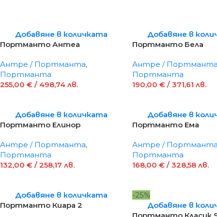
Добавяне в количката
Добавяне в коли
Портманто Антеа
Портманто Бела
Антре / Портманта
,
Антре / Портмант
Портманта
Портманта
255,00
€
/ 498,74 лв.
190,00
€
/ 371,61 лв.
Добавяне в количката
Добавяне в коли
Портманто Елинор
Портманто Ема
Антре / Портманта
,
Антре / Портмант
Портманта
Портманта
132,00
€
/ 258,17 лв.
168,00
€
/ 328,58 лв.
Добавяне в количката
-25%
Портманто Киара 2
Добавяне в коли
Портманто Класик 9