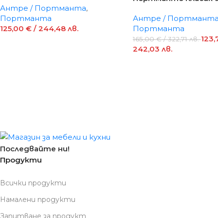
Антре / Портманта
,
Портманта
Антре / Портмант
125,00
€
/ 244,48 лв.
Портманта
123,
165,00
€
/ 322,71 лв.
242,03 лв.
Последвайте ни!
Продукти
Всички продукти
Намалени продукти
Запитване за продукт