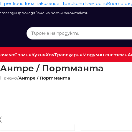
Прескочи към навигация
Прескочи към основното с
аталози
Проследяване на поръчка
Контакти
ачало
Спалня
Кухня
Хол
Трапезария
Модулни системи
А
Антре / Портманта
Начало
/
Антре / Портманта