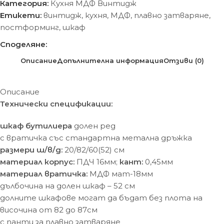
Категория:
Кухня МДФ Винтидж
Етикети:
винтидж
,
кухня
,
МДФ
,
плавно затваряне
,
постформинг
,
шкаф
Споделяне:
Описание
Допълнителна информация
Отзиви (0)
Описание
Технически спецификации:
шкаф бутилиера
долен ред
с вратичка със стандартна метална дръжка
размери ш/в/д:
20/82/60(52) cм
материал корпус:
ПДЧ 16мм;
кант:
0,45мм
материал вратичка:
МДФ мат-18мм
дълбочина на долен шкаф – 52 см
долните шкафове могат да бъдат без плота на
височина от 82 до 87см
с панти за плавно затваряне