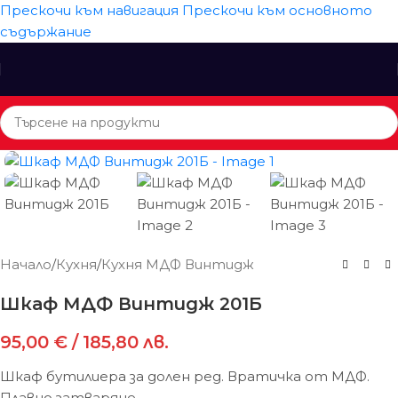
Прескочи към навигация
Прескочи към основното
съдържание
Начало
/
Кухня
/
Кухня МДФ Винтидж
Шкаф МДФ Винтидж 201Б
95,00
€
/ 185,80 лв.
Шкаф бутилиера за долен ред. Вратичка от МДФ.
Плавно затваряне.