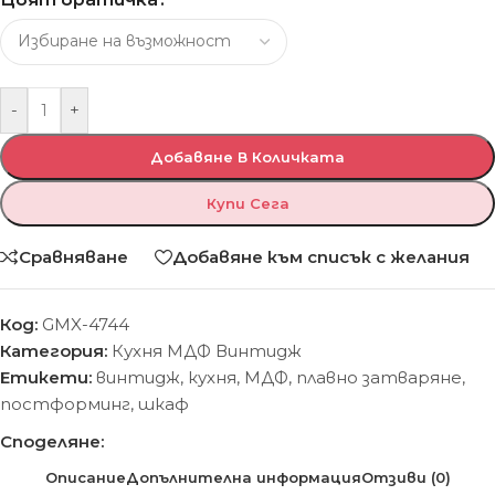
-
+
Добавяне В Количката
Купи Сега
Сравняване
Добавяне към списък с желания
Код:
GMX-4744
Категория:
Кухня МДФ Винтидж
Етикети:
винтидж
,
кухня
,
МДФ
,
плавно затваряне
,
постформинг
,
шкаф
Споделяне:
Описание
Допълнителна информация
Отзиви (0)