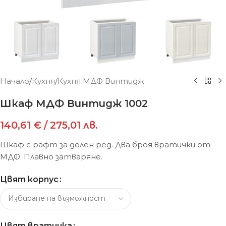
Начало
/
Кухня
/
Кухня МДФ Винтидж
Шкаф МДФ Винтидж 1002
140,61
€
/ 275,01 лв.
Шкаф с рафт за долен ред. Два броя вратички от
МДФ. Плавно затваряне.
Цвят корпус
Цвят вратичка