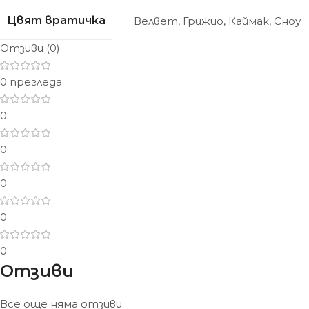
Цвят вратичка
Велвет
,
Грижио
,
Каймак
,
Сноу
Отзиви (0)
0 прегледа
0
0
0
0
0
Отзиви
Все още няма отзиви.