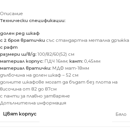
Описание
Технически спецификации:
долен ред шкаф
с 2 броя вратички
със стандартна метална дръжка
с рафт
размери ш/в/д:
100/82/60(52) cм
материал корпус:
ПДЧ 16мм;
кант:
0,45мм
материал вратички:
МДФ мат-18мм
дълбочина на долен шкаф – 52 см
долните шкафове могат да бъдат без плота на
височина от 82 до 87см
с панти за плавно затваряне
Допълнителна информация
Цвят корпус
Бяло