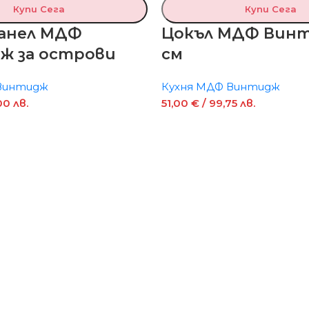
Купи Сега
Купи Сега
панел МДФ
Цокъл МДФ Винт
ж за острови
см
Винтидж
Кухня МДФ Винтидж
00 лв.
51,00
€
/ 99,75 лв.