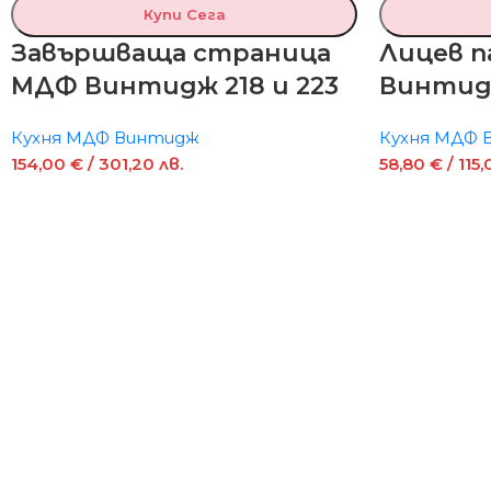
Купи Сега
Завършваща страница
Лицев 
МДФ Винтидж 218 и 223
Винтид
Кухня МДФ Винтидж
Кухня МДФ 
154,00
€
/ 301,20 лв.
58,80
€
/ 115,