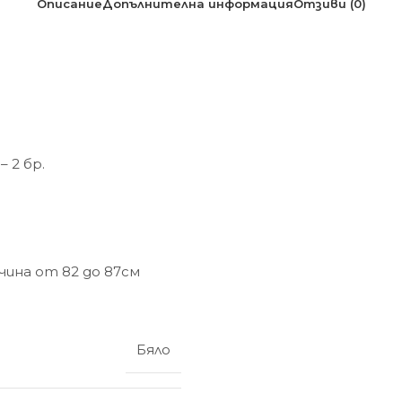
Описание
Допълнителна информация
Отзиви (0)
 2 бр.
чина от 82 до 87см
Бяло