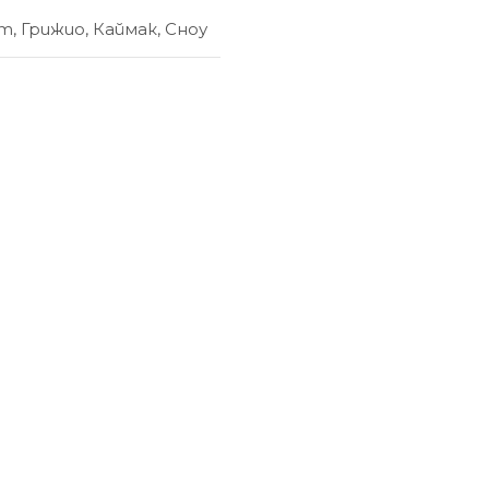
ет
,
Грижио
,
Каймак
,
Сноу