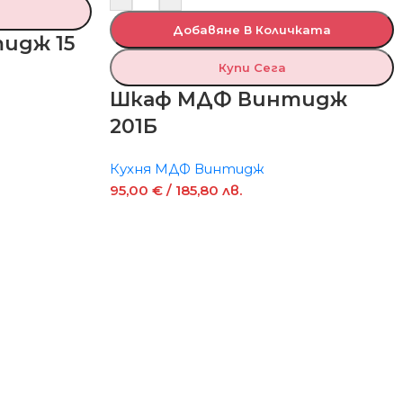
Добавяне В Количката
идж 15
Купи Сега
Шкаф МДФ Винтидж
201Б
Кухня МДФ Винтидж
95,00
€
/ 185,80 лв.