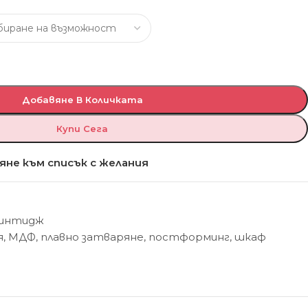
Добавяне В Количката
Купи Сега
яне към списък с желания
Винтидж
я
,
МДФ
,
плавно затваряне
,
постформинг
,
шкаф