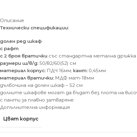
Описание
Технически спецификации:
долен ред шкаф
с рафт
с 2 броя вратички
със стандартна метална дръжка –
размери ш/в/д:
50/82/60(52) cм
материал корпус:
ПДЧ 16мм;
кант:
0,45мм
материал вратички:
МДФ мат-18мм
дълбочина на долен шкаф – 52 см
долните шкафове могат да бъдат без плота на висо
с панти за плавно затваряне
Допълнителна информация
Цвят корпус