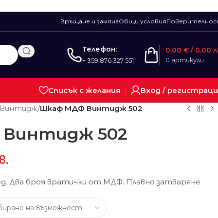
Връщане и замяна
Общи условия
Поверително
Телефон:
0,00
€
/ 0,00 л
0
артикули
+ 359 876 327 551
Списък с желания
Вход / регистрац
 Винтидж
/
Шкаф МДФ Винтидж 502
 Винтидж 502
в.
д. Два броя вратички от МДФ. Плавно затваряне.