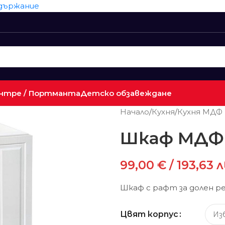
ъдържание
нтре / Портманта
Детско обзавеждане
Начало
/
Кухня
/
Кухня МДФ
Шкаф МДФ
99,00
€
/ 193,63 л
Шкаф с рафт за долен ре
Цвят корпус