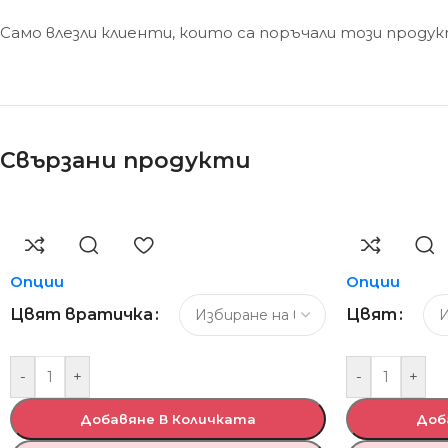
Само влезли клиенти, които са поръчали този проду
Свързани продукти
Опции
Опции
Цвят вратичка
Цвят
-
+
-
+
Добавяне В Количката
Доб