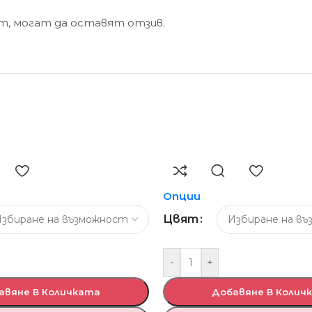
кт, могат да оставят отзив.
Опции
Цвят
-
+
авяне В Количката
Добавяне В Колич