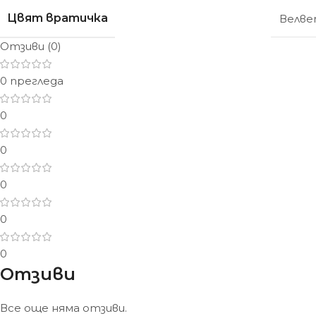
Цвят вратичка
Велв
Отзиви (0)
0 прегледа
0
0
0
0
0
Отзиви
Все още няма отзиви.