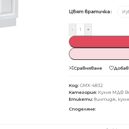
Цвят вратичка
-
+
Сравняване
Добав
Код:
GMX-4832
Категория:
Кухня МДФ 
Етикети:
винтидж
,
кухн
Споделяне: