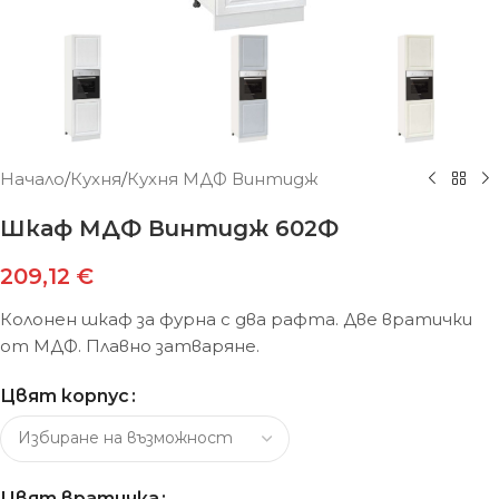
Начало
/
Кухня
/
Кухня МДФ Винтидж
Шкаф МДФ Винтидж 602Ф
209,12
€
Колонен шкаф за фурна с два рафта. Две вратички
от МДФ. Плавно затваряне.
Цвят корпус
Цвят вратичка