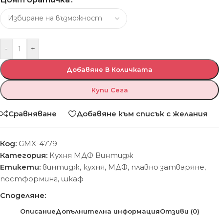
-
+
Добавяне В Количката
Купи Сега
Сравняване
Добавяне към списък с желания
Код:
GMX-4779
Категория:
Кухня МДФ Винтидж
Етикети:
винтидж
,
кухня
,
МДФ
,
плавно затваряне
,
постформинг
,
шкаф
Споделяне:
Описание
Допълнителна информация
Отзиви (0)