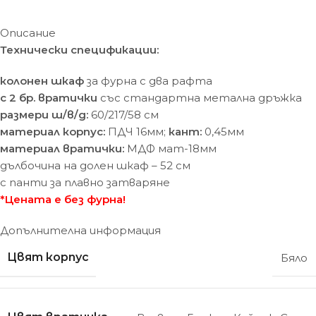
Описание
Технически спецификации:
колонен шкаф
за фурна с два рафта
с 2 бр. вратички
със стандартна метална дръжка
размери ш/в/д:
60/217/58 cм
материал корпус:
ПДЧ 16мм;
кант:
0,45мм
материал вратички:
МДФ мат-18мм
дълбочина на долен шкаф – 52 см
с панти за плавно затваряне
*Цената е без фурна!
Допълнителна информация
Цвят корпус
Бяло