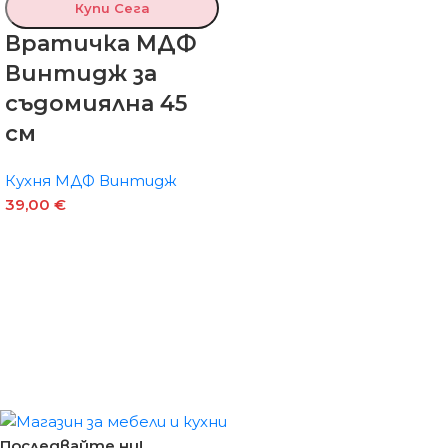
Купи Сега
Вратичка МДФ
Винтидж за
съдомиялна 45
см
Кухня МДФ Винтидж
39,00
€
Последвайте ни!