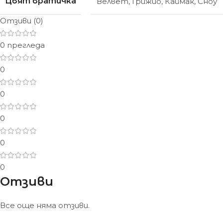
Цвят вратичка
Велвет
,
Грижио
,
Каймак
,
Сноу
Отзиви (0)
0 прегледа
0
0
0
0
0
Отзиви
Все още няма отзиви.