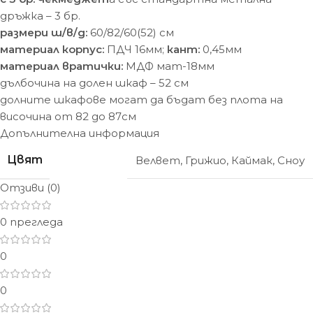
дръжка – 3 бр.
размери ш/в/д:
60/82/60(52) cм
материал корпус:
ПДЧ 16мм;
кант:
0,45мм
материал вратички:
МДФ мат-18мм
дълбочина на долен шкаф – 52 см
долните шкафове могат да бъдат без плота на
височина от 82 до 87см
Допълнителна информация
Цвят
Велвет
,
Грижио
,
Каймак
,
Сноу
Отзиви (0)
0 прегледа
0
0