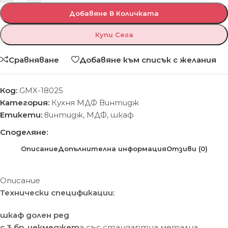
Добавяне В Количката
Купи Сега
Сравняване
Добавяне към списък с желания
Код:
GMX-18025
Категория:
Кухня МДФ Винтидж
Етикети:
винтидж
,
МДФ
,
шкаф
Споделяне:
Описание
Допълнителна информация
Отзиви (0)
Описание
Технически спецификации:
шкаф долен ред
с 3 бр. чекмеджет
а със стандартна метална