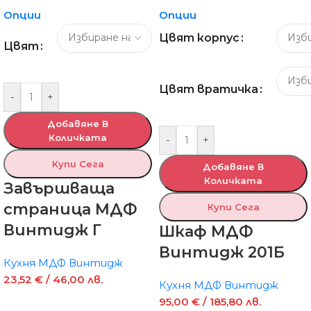
Опции
Опции
Цвят корпус
Цвят
Цвят вратичка
-
+
Добавяне В
Количката
-
+
Купи Сега
Добавяне В
Количката
Завършваща
страница МДФ
Купи Сега
Винтидж Г
Шкаф МДФ
Винтидж 201Б
Кухня МДФ Винтидж
23,52
€
/ 46,00 лв.
Кухня МДФ Винтидж
95,00
€
/ 185,80 лв.