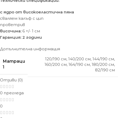
Технически спецификации:
с ядро от високоеластична пяна
сваляем калъф с цип
проветрив
височина:
6 +/- 1 cм
Гаранция: 2 години
Допълнителна информация
120/190 см
,
140/200 см
,
144/190 см
,
Матраци
160/200 см
,
164/190 см
,
180/200 см
,
1
82/190 см
Отзиви (0)
0 прегледа
0