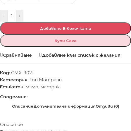
-
+
Добавяне В Количката
Купи Сега
Сравняване
Добавяне към списък с желания
Код:
GMX-9021
Категория:
Топ Матраци
Етикети:
легло
,
матрак
Споделяне:
Описание
Допълнителна информация
Отзиви (0)
Описание