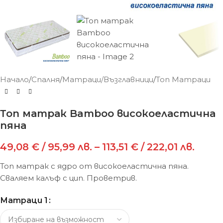
Начало
/
Спалня
/
Матраци/Възглавници
/
Топ Матраци
Топ матрак Bamboo високоеластична
пяна
49,08
€
/ 95,99 лв.
–
113,51
€
/ 222,01 лв.
Топ матрак с ядро от високоеластична пяна.
Сваляем калъф с цип. Проветрив.
Матраци 1