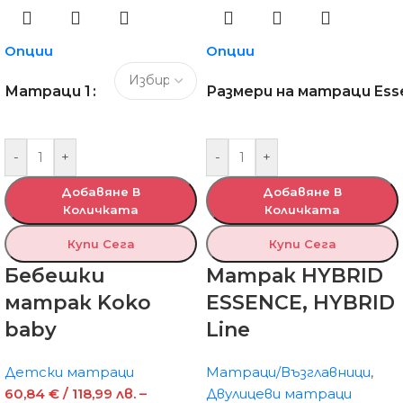
Опции
Опции
Матраци 1
Размери на матраци Ess
-
+
-
+
Добавяне В
Добавяне В
Количката
Количката
Купи Сега
Купи Сега
Бебешки
Матрак HYBRID
матрак Koko
ESSENCE, HYBRID
baby
Line
Детски матраци
Матраци/Възглавници
,
60,84
€
/ 118,99 лв.
–
Двулицеви матраци