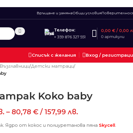
Връщане и замяна
Общи условия
Поверително
Телефон:
0,00
€
/ 0,00 л
0
артикули
+ 359 876 327 551
Списък с желания
Вход / регистрац
Възглавници
/
Детски матраци
/
aby
атрак Koko baby
в.
–
80,78
€
/ 157,99 лв.
к. Ядро от кокос и полиуретанова пяна
Skycell
.