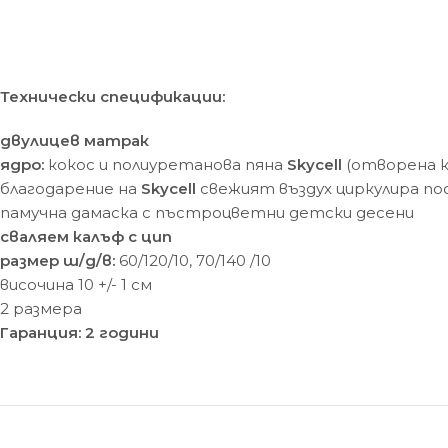
Технически спецификации:
двулицев матрак
ядро:
кокос и полиуретанова пяна
Skycell
(отворена 
благодарение на
Skycell
свежият въздух циркулира пос
памучна дамаска с пъстроцветни детски десени
сваляем калъф с цип
размер ш/д/в:
60/120/10, 70/140 /10
височина 10 +/- 1 cм
2 размера
Гаранция: 2 години