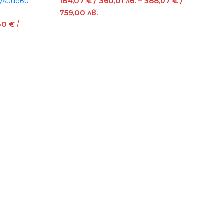
улицеви
184,07
€
/ 360,01 лв.
–
388,07
€
/
759,00 лв.
30
€
/