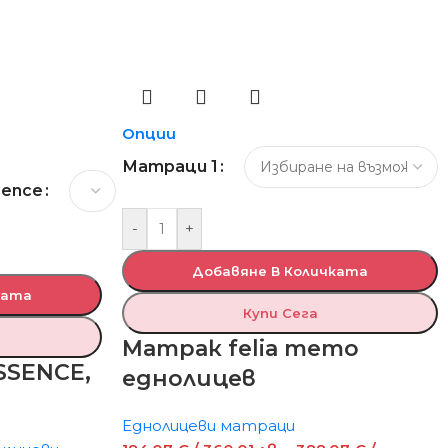
Опции
Матраци 1
sence
-
+
Добавяне В Количката
ката
Купи Сега
Матрак felia memo
SSENCE,
еднолицев
Еднолицеви матраци