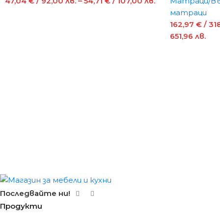
47,04
€
/ 92,00 лв.
–
54,71
€
/ 107,00 лв.
Матраци/Въ
матраци
162,97
€
/ 31
651,96 лв.
Последвайте ни!
Продукти