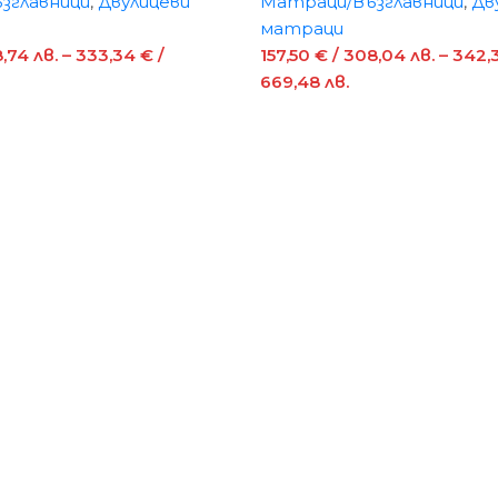
зглавници
,
Двулицеви
Матраци/Възглавници
,
Дв
матраци
8,74 лв.
–
333,34
€
/
157,50
€
/ 308,04 лв.
–
342,
669,48 лв.