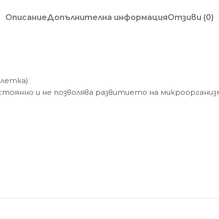
Описание
Допълнителна информация
Отзиви (0)
клетка)
тоянно и не позволява развитието на микроорганизми