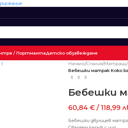
ъдържание
нтре / Портманта
Детско обзавеждане
Начало
/
Спалня
/
Матраци/
Бебешки матрак Koko b
Бебешки м
60,84
€
/ 118,99 л
Бебешки двулицев матра
Сваляем калъф с цип.