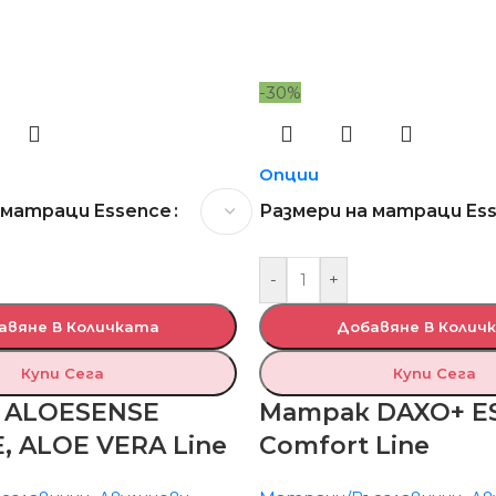
-30%
Опции
 матраци Essence
Размери на матраци Es
-
+
авяне В Количката
Добавяне В Колич
Купи Сега
Купи Сега
 ALOESENSE
Матрак DAXO+ E
, ALOE VERA Line
Comfort Line