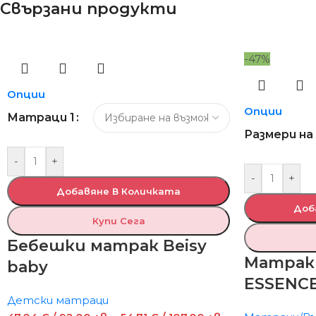
Свързани продукти
-47%
Опции
Опции
Матраци 1
Размери на
-
+
-
+
Добавяне В Количката
Доб
Купи Сега
Бебешки матрак Beisy
Матрак
baby
ESSENCE
Детски матраци