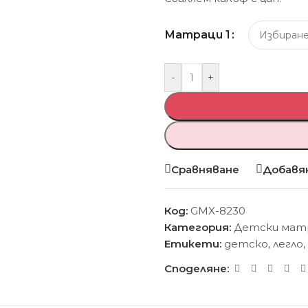
Матраци 1
-
+
Сравняване
Добавян
Код:
GMX-8230
Категория:
Детски мат
Етикети:
детско
,
легло
,
Споделяне: