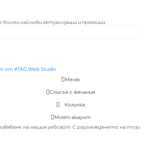
 всички най-нови актуализации и промоции.
Меню
Списък с желания
Количка
Моят акаунт
живяване на нашия уебсайт. С разглеждането на този