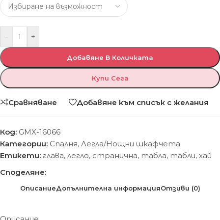
-
+
Добавяне В Количката
Купи Сега
Сравняване
Добавяне към списък с желания
Код:
GMX-16066
Категории:
Спалня
,
Легла/Нощни шкафчета
Етикети:
глава
,
легло
,
странична
,
табла
,
табли
,
хай
Споделяне:
Описание
Допълнителна информация
Отзиви (0)
Описание