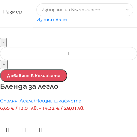
Размер
Изчистване
-
+
Добавяне В Количката
Бленда за легло
Спалня
,
Легла/Нощни шкафчета
6,65
€
/ 13,01 лв.
–
14,32
€
/ 28,01 лв.