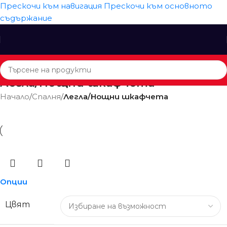
Прескочи към навигация
Прескочи към основното
съдържание
Легла/Нощни шкафчета
Начало
/
Спалня
/
Легла/Нощни шкафчета
Опции
Цвят