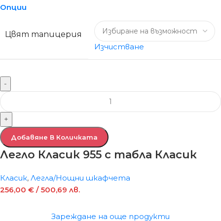
Опции
Цвят тапицерия
Изчистване
-
+
Добавяне В Количката
Легло Класик 955 с табла Класик
Класик
,
Легла/Нощни шкафчета
256,00
€
/ 500,69 лв.
Зареждане на още продукти