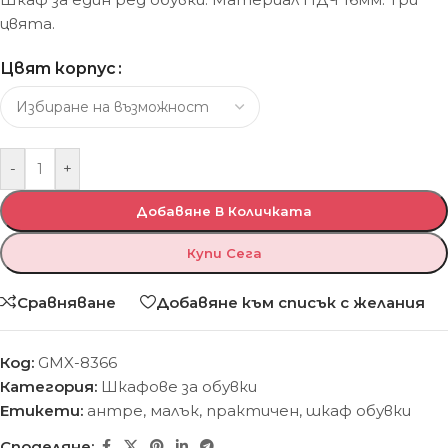
цвята.
Цвят корпус
-
+
Добавяне В Количката
Купи Сега
Сравняване
Добавяне към списък с желания
Код:
GMX-8366
Категория:
Шкафове за обувки
Етикети:
антре
,
малък
,
практичен
,
шкаф обувки
Споделяне: