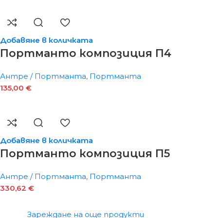
Добавяне в количката
Портманто композиция П4
Антре / Портманта
,
Портманта
135,00
€
Добавяне в количката
Портманто композиция П5
Антре / Портманта
,
Портманта
330,62
€
Зареждане на още продукти