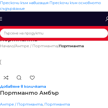
Прескочи към навигация
Прескочи към основното
съдържание
Портманта
Начало
/
Антре / Портманта
/
Портманта
Добавяне в количката
Портманто Амбър
Антре / Портманта
,
Портманта