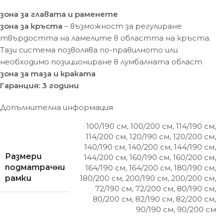
зона за главата и раменете
зона за кръста
– възможност за регулиране
твърдостта на ламелите в областта на кръста.
Тази система позволява по-правилното или
необходимо позициониране в лумбалната област
зона за таза и краката
Гаранция: 3 години
Допълнителна информация
100/190 см
,
100/200 см
,
114/190 см
,
114/200 см
,
120/190 см
,
120/200 см
,
140/190 см
,
140/200 см
,
144/190 см
,
Размери
144/200 см
,
160/190 см
,
160/200 см
,
подматрачни
164/190 см
,
164/200 см
,
180/190 см
,
рамки
180/200 см
,
200/190 см
,
200/200 см
,
72/190 см
,
72/200 см
,
80/190 см
,
80/200 см
,
82/190 см
,
82/200 см
,
90/190 см
,
90/200 см