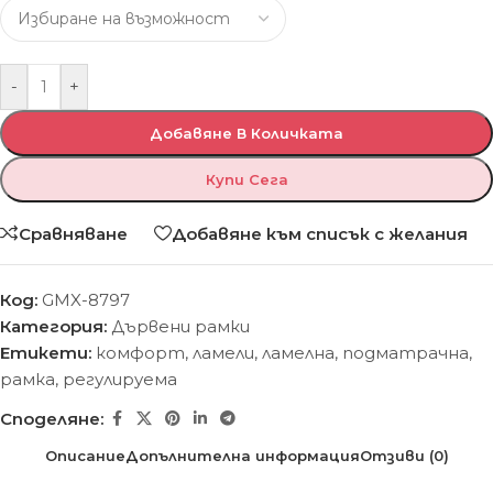
-
+
Добавяне В Количката
Купи Сега
Сравняване
Добавяне към списък с желания
Код:
GMX-8797
Категория:
Дървени рамки
Етикети:
комфорт
,
ламели
,
ламелна
,
подматрачна
,
рамка
,
регулируема
Споделяне:
Описание
Допълнителна информация
Отзиви (0)