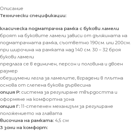
Описание
Технически спецификации:
класическа подматрачна рамка с букови ламели
броят на буковите ламели зависи от дължината на
подматрачната рамка, съответно 190см. или 200см.
при широчина на рамката над 140 см. 30 – 32 броя
букови ламели
предлага се в единичен, персон и половина и двоен
размер
обезшумени легла за ламелите, вградени в плътна
основа от слепена букова дървесина
опция Р:
система за регулиране твърдостта и
оформяне на комфортна зона
опция Г:
11-степенен механизъм за регулиране
положението на главата
височина на рамката:
4,5 см
3 зони на комфорт: