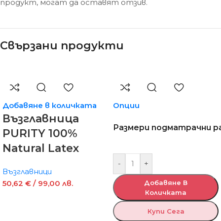
продукт, могат да оставят отзив.
Свързани продукти
Добавяне в количката
Опции
Възглавница
Размери подматрачни р
PURITY 100%
Natural Latex
-
+
Възглавници
50,62
€
/ 99,00 лв.
Добавяне В
Количката
Купи Сега