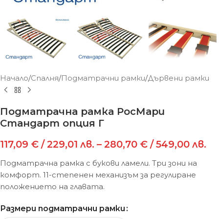
Начало
/
Спалня
/
Подматрачни рамки
/
Дървени рамки
Подматрачна рамка РосМари
Стандарт опция Г
117,09
€
/ 229,01 лв.
–
280,70
€
/ 549,00 лв.
Подматрачна рамка с букови ламели. Три зони на
комфорт. 11-степенен механизъм за регулиране
положението на главата.
Размери подматрачни рамки