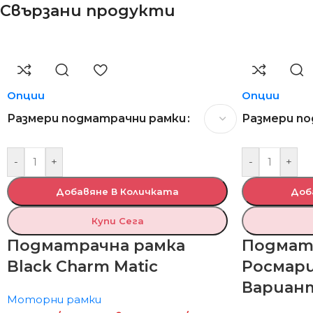
Свързани продукти
Опции
Опции
Размери подматрачни рамки
Размери п
-
+
-
+
Добавяне В Количката
Доб
Купи Сега
Подматрачна рамка
Подмат
Black Charm Matic
Росмари
Вариан
Моторни рамки