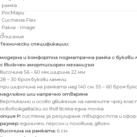
Описание
Технически спецификации:
модерна и комфортна подматрачна рамка с букови 
с включен амортисьорен механизъм
височина 56 – 60 мм.,ширина 22 мм.
28 – 30 броя букови ламели
при широчина на рамката над 140 см. 55 – 60 броя бук
надлъжно или напречно отваряне
вертикално и осово движение на ламелите чрез ела
освобождавайки го във всяка една точка
опция Р:
система за регулиране твърдостта и офор
размер:
единичен, персон и половина, двоен
височина на рамката:
6 см