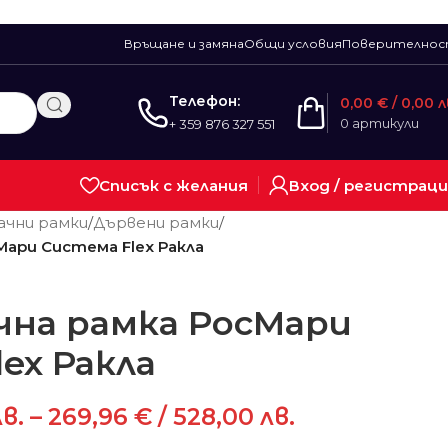
Връщане и замяна
Общи условия
Поверително
Телефон:
0,00
€
/ 0,00 л
0
артикули
+ 359 876 327 551
Списък с желания
Вход / регистрац
чни рамки
/
Дървени рамки
/
ари Система Flex Ракла
на рамка РосМари
ex Ракла
лв.
–
269,96
€
/ 528,00 лв.