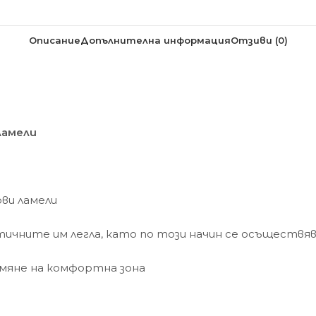
Описание
Допълнителна информация
Отзиви (0)
ламели
ови ламели
стичните им легла, като по този начин се осъществ
мяне на комфортна зона