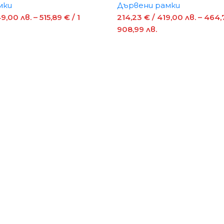
мки
Дървени рамки
49,00 лв.
–
515,89
€
/ 1
214,23
€
/ 419,00 лв.
–
464,
908,99 лв.