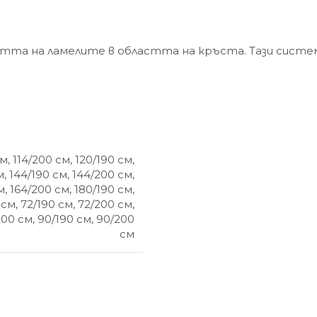
тта на ламелите в областта на кръста. Тази систе
см
,
114/200 см
,
120/190 см
,
м
,
144/190 см
,
144/200 см
,
м
,
164/200 см
,
180/190 см
,
 см
,
72/190 см
,
72/200 см
,
200 см
,
90/190 см
,
90/200
см