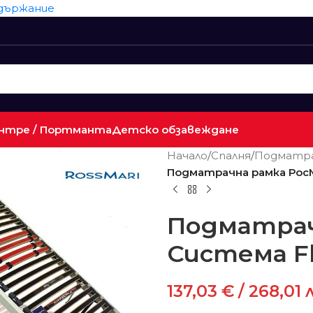
ъдържание
нтре / Портманта
Детско обзавеждане
Начало
/
Спалня
/
Подматра
Подматрачна рамка РосМ
Подматрач
Система Fl
137,03
€
/ 268,01 