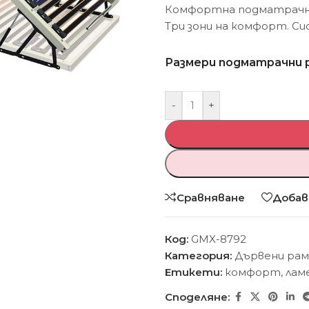
Комфортна подматрачна 
Три зони на комфорт. С
Размери подматрачни 
-
+
Сравняване
Добав
Код:
GMX-8792
Категория:
Дървени рам
Етикети:
комфорт
,
лам
Споделяне: