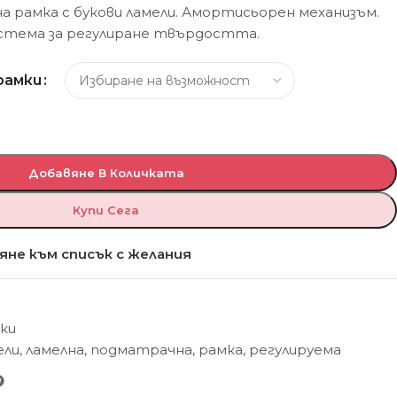
рамка с букови ламели. Амортисьорен механизъм.
истема за регулиране твърдостта.
рамки
Добавяне В Количката
Купи Сега
яне към списък с желания
ки
ели
,
ламелна
,
подматрачна
,
рамка
,
регулируема