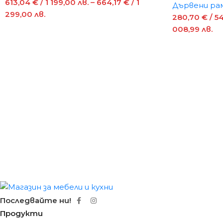
613,04
€
/ 1 199,00 лв.
–
664,17
€
/ 1
Дървени ра
299,00 лв.
280,70
€
/ 5
008,99 лв.
Последвайте ни!
Продукти