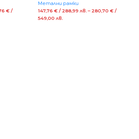
Метални рамки
76
€
/
147,76
€
/ 288,99 лв.
–
280,70
€
/
549,00 лв.