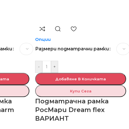
Опции
рамки
Размери подматрачни рамки
-
+
ката
Добавяне В Количката
Купи Сега
мка
Подматрачна рамка
harm
РосМари Dream flex
ВАРИАНТ