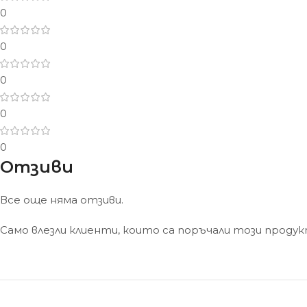
0
0
0
0
0
Отзиви
Все още няма отзиви.
Само влезли клиенти, които са поръчали този проду