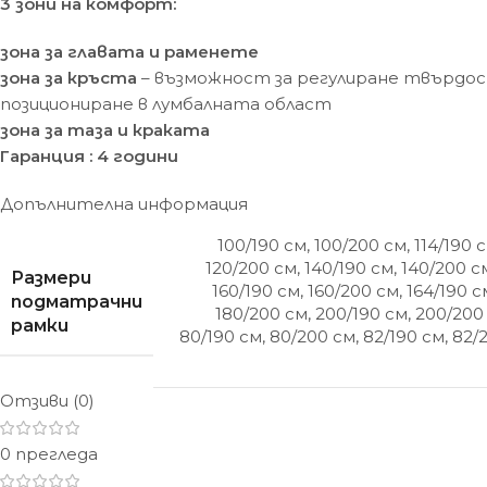
3 зони на комфорт:
зона за главата и раменете
зона за кръста
– възможност за регулиране твърдос
позициониране в лумбалната област
зона за таза и краката
Гаранция : 4 години
Допълнителна информация
100/190 см
,
100/200 см
,
114/190 
120/200 см
,
140/190 см
,
140/200 с
Размери
160/190 см
,
160/200 см
,
164/190 с
подматрачни
180/200 см
,
200/190 см
,
200/200
рамки
80/190 см
,
80/200 см
,
82/190 см
,
82/
Отзиви (0)
0 прегледа