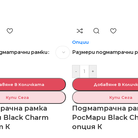
Опции
одматрачни рамки
Размери подматрачни 
-
+
авяне В Количката
Добавяне В Колич
Купи Сега
Купи Сега
рачна рамка
Подматрачна ра
 Black Charm
РосМари Black C
т К
опция К