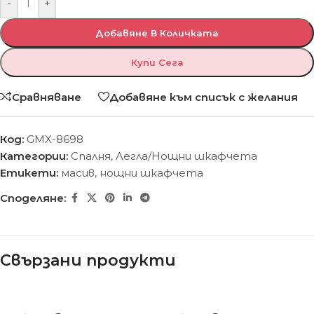
-
+
Добавяне В Количката
Купи Сега
Сравняване
Добавяне към списък с желания
Код:
GMX-8698
Категории:
Спалня
,
Легла/Нощни шкафчета
Етикети:
масив
,
нощни шкафчета
Споделяне:
Свързани продукти