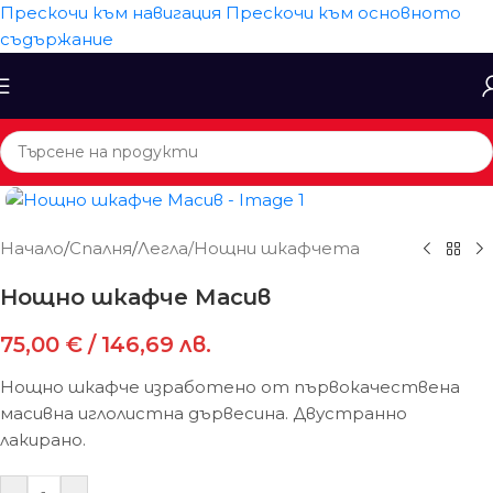
Прескочи към навигация
Прескочи към основното
съдържание
Начало
/
Спалня
/
Легла/Нощни шкафчета
Нощно шкафче Масив
75,00
€
/ 146,69 лв.
Нощно шкафче изработено от първокачествена
масивна иглолистна дървесина. Двустранно
лакирано.