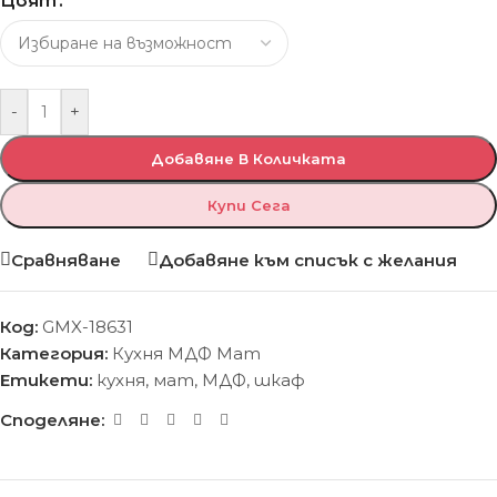
Цвят
-
+
Добавяне В Количката
Купи Сега
Сравняване
Добавяне към списък с желания
Код:
GMX-18631
Категория:
Кухня МДФ Мат
Етикети:
кухня
,
мат
,
МДФ
,
шкаф
Споделяне: