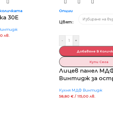
 количката
Опции
ка 30Е
Цвят
Винтидж
0 лв.
-
+
Добавяне В Колич
Купи Сега
Лицев панел МД
Винтидж за ост
Кухня МДФ Винтидж
58,80
€
/ 115,00 лв.