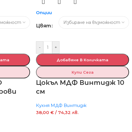
Опции
Цвят
-
+
ката
Добавяне В Количката
Купи Сега
Ф
Цокъл МДФ Винтидж 10
рови
см
Кухня МДФ Винтидж
38,00
€
/ 74,32 лв.