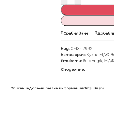
Сравняване
Добавян
Код:
GMX-17992
Категория:
Кухня МДФ 
Етикети:
винтидж
,
МД
Споделяне:
Описание
Допълнителна информация
Отзиви (0)