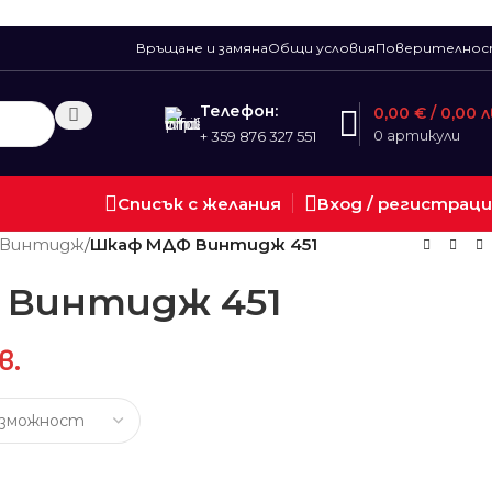
Връщане и замяна
Общи условия
Поверително
Телефон:
0,00
€
/ 0,00 л
0
артикули
+ 359 876 327 551
Списък с желания
Вход / регистрац
 Винтидж
/
Шкаф МДФ Винтидж 451
 Винтидж 451
в.