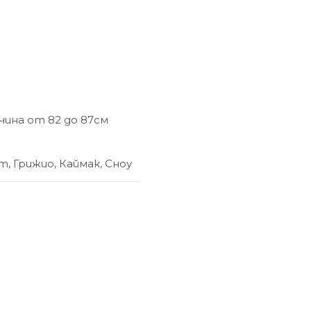
чина от 82 до 87см
ет
,
Грижио
,
Каймак
,
Сноу