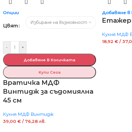
Опции
Добавяне в
Етажер
Цвят
Кухня МДФ 
18,92
€
/ 37,0
-
+
Добавяне В Количката
Купи Сега
Вратичка МДФ
Винтидж за съдомиялна
45 см
Кухня МДФ Винтидж
39,00
€
/ 76,28 лв.