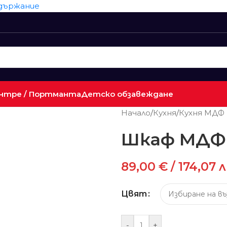
ъдържание
нтре / Портманта
Детско обзавеждане
Начало
/
Кухня
/
Кухня МДФ
Шкаф МДФ
89,00
€
/ 174,07 л
Цвят
-
+