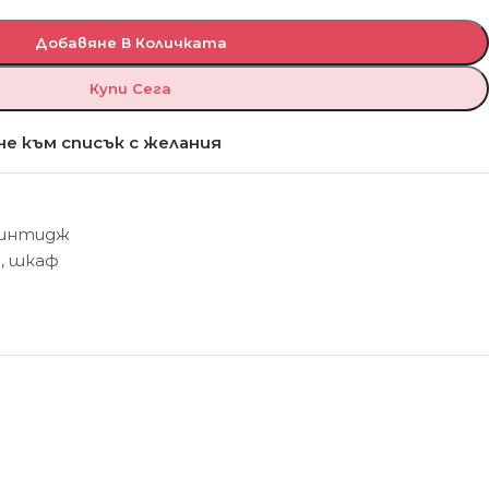
Добавяне В Количката
Купи Сега
е към списък с желания
Винтидж
Ф
,
шкаф