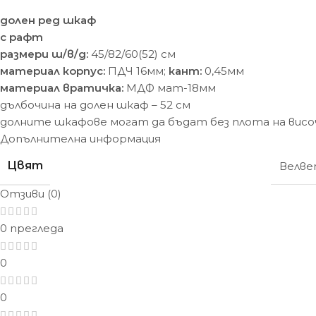
долен ред шкаф
с рафт
размери ш/в/д:
45/82/60(52) cм
материал корпус:
ПДЧ 16мм;
кант:
0,45мм
материал вратичка:
МДФ мат-18мм
дълбочина на долен шкаф – 52 см
долните шкафове могат да бъдат без плота на висо
Допълнителна информация
Цвят
Велв
Отзиви (0)
0 прегледа
0
0