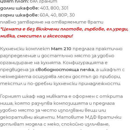
цвят плот:
бял гранит
долни шкафове:
403, 800, 301
горни шкафове:
60А, 40, 80Р, 30
плавно затваряне на отваряемите врати
*Цената е без включени плотове, гърбове, ел.уреди,
мивка, смесител и аксесоари!
Кухненски комплект
Мат 210
предлага практично
разпределение и достатъчно място за удобно
организиране на кухнята. Конфигурацията е
предвидена за
свободностояща печка
, а шкафът с
чекмеджета осигурява лесен достъп до прибори,
текстил и по-дребни кухненски принадлежности.
Горният шкаф над мивката е оформен с открита
ниша, която разчупва композицията и предлага
удобно място за често използвани вещи или
декоративни акценти. Матовите МДФ вратички
допълват модела с меко, спокойно излъчване,