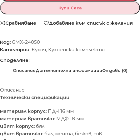
Купи Сега
Сравняване
Добавяне към списък с желания
Код:
GMX-24050
Категории:
Кухня
,
Кухненски комплекти
Споделяне:
Описание
Допълнителна информация
Отзиви (0)
Описание
Технически спецификации:
материал корпус:
ПДЧ 16 мм
материал вратички:
МДФ 18 мм
цвят корпус:
бял
цвят вратички:
бял, мента, бежов, сив