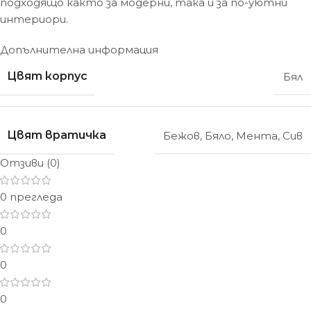
подходящо както за модерни, така и за по-уютни
интериори.
Допълнителна информация
Цвят корпус
Бял
Цвят вратичка
Бежов
,
Бяло
,
Мента
,
Сив
Отзиви (0)
0 прегледа
0
0
0