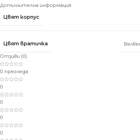
Допълнителна информация
Цвят корпус
Цвят вратичка
Велв
Отзиви (0)
0 прегледа
0
0
0
0