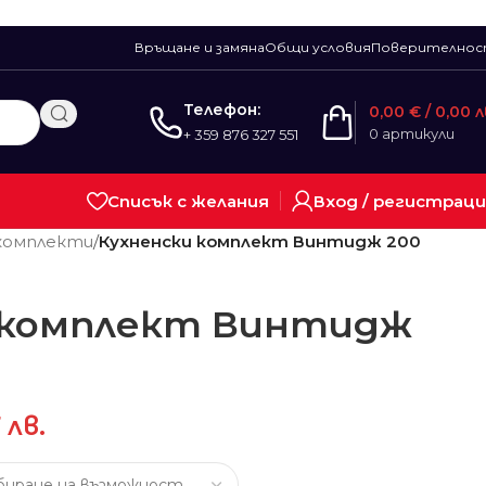
Връщане и замяна
Общи условия
Поверително
Телефон:
0,00
€
/ 0,00 л
0
артикули
+ 359 876 327 551
Списък с желания
Вход / регистрац
 комплекти
/
Кухненски комплект Винтидж 200
 комплект Винтидж
 лв.