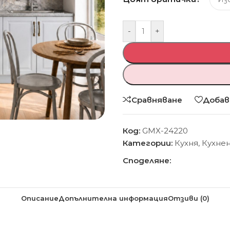
-
+
Сравняване
Добав
Код:
GMX-24220
Категории:
Кухня
,
Кухне
Споделяне:
Описание
Допълнителна информация
Отзиви (0)