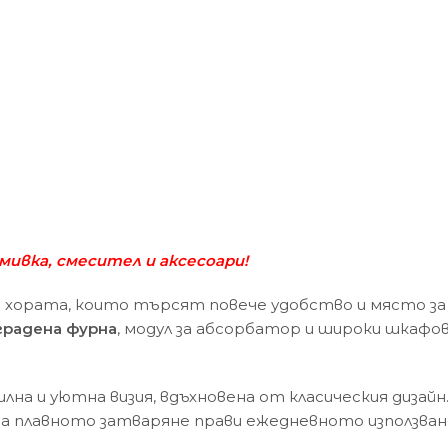
 мивка, смесител и аксесоари!
а хората, които търсят повече удобство и място за 
градена фурна
, модул за абсорбатор и широки шкафов
на и уютна визия, вдъхновена от класическия диза
, а плавното затваряне прави ежедневното използва