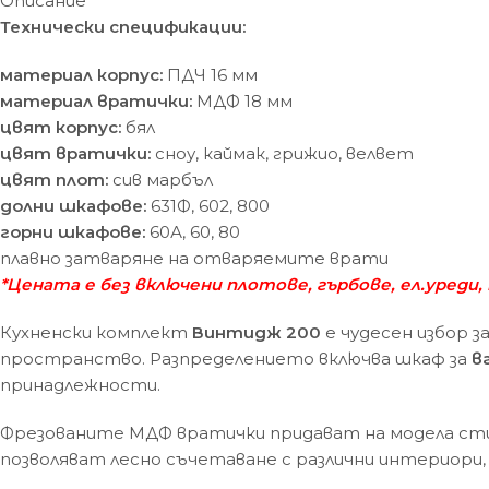
Описание
Технически спецификации:
материал корпус:
ПДЧ 16 мм
материал вратички:
МДФ 18 мм
цвят корпус:
бял
цвят вратички:
сноу, каймак, грижио, велвет
цвят плот:
сив марбъл
долни шкафове:
631Ф, 602, 800
горни шкафове:
60А, 60, 80
плавно затваряне на отваряемите врати
*Цената е без включени плотове, гърбове, ел.уреди,
Кухненски комплект
Винтидж 200
е чудесен избор з
пространство. Разпределението включва шкаф за
в
принадлежности.
Фрезованите МДФ вратички придават на модела стил
позволяват лесно съчетаване с различни интериори