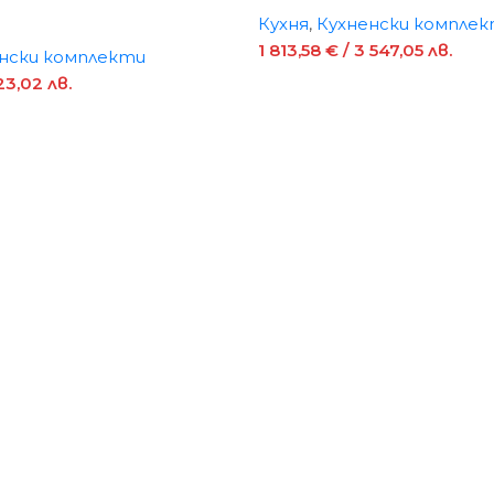
Кухня
,
Кухненски компле
1 813,58
€
/ 3 547,05 лв.
нски комплекти
23,02 лв.