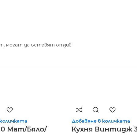
кт, могат да оставят отзив.
 количката
Добавяне в количката
80 Мат/Бяло/
Кухня Винтидж 3