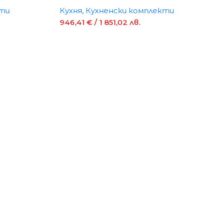
кти
Кухня
,
Кухненски комплекти
946,41
€
/ 1 851,02 лв.