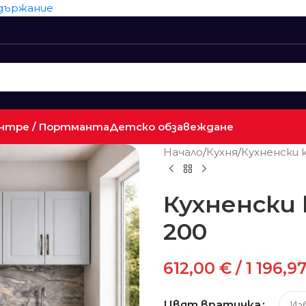
ъдържание
нтре / Портманта
Детско обзавеждане
Начало
/
Кухня
/
Кухненски
Кухненски
200
612,00
€
/ 1 196,97
Цвят вратичка