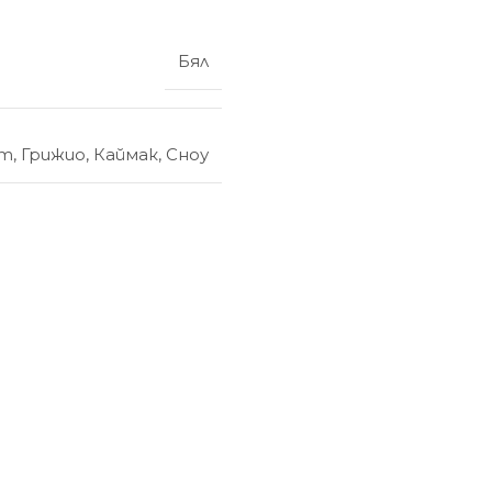
Бял
ет
,
Грижио
,
Каймак
,
Сноу