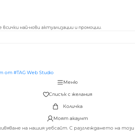
 всички най-нови актуализации и промоции.
Меню
Списък с желания
Количка
Моят акаунт
живяване на нашия уебсайт. С разглеждането на този