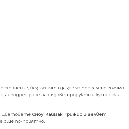
съхранение, без кухнята да заема прекалено голямо
е за подреждане на съдове, продукти и кухненски
йн. Цветовете
Сноу, Каймак, Грижио и Велвет
не още по-приятно.