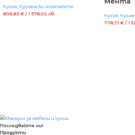
Мента
Кухня
,
Кухненски комплекти
806,83
€
/ 1 578,02 лв.
Кухня
,
Кухне
778,71
€
/ 1 5
Последвайте ни!
Продукти