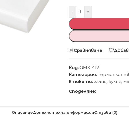
-
+
Сравняване
Добав
Код:
GMX-4121
Категория:
Термоплотов
Етикети:
гланц
,
кухня
,
м
Споделяне:
Описание
Допълнителна информация
Отзиви (0)