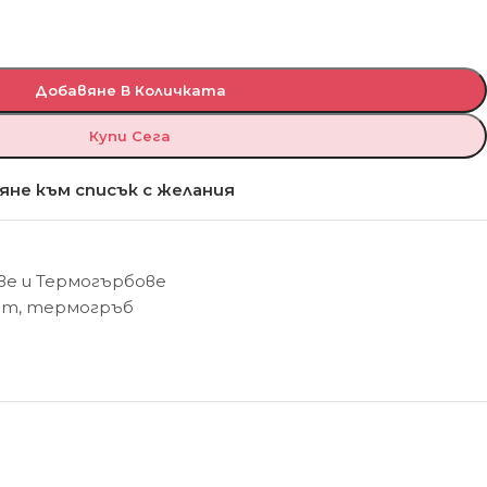
Добавяне В Количката
Купи Сега
яне към списък с желания
е и Термогърбове
ат
,
термогръб