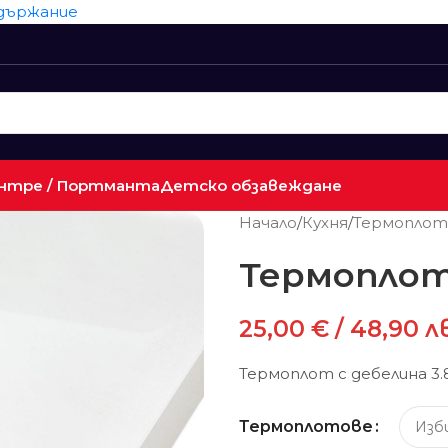
ъдържание
нтре / Портманта
Детско обзавеждане
Начало
/
Кухня
/
Термоплот
Термоплот 
25,00
€
/ 48,90 л
Термоплот с дебелина 3.8
Термоплотове