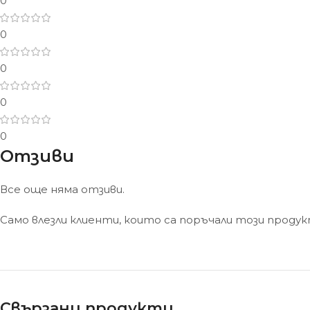
0
0
0
0
0
Отзиви
Все още няма отзиви.
Само влезли клиенти, които са поръчали този проду
Свързани продукти