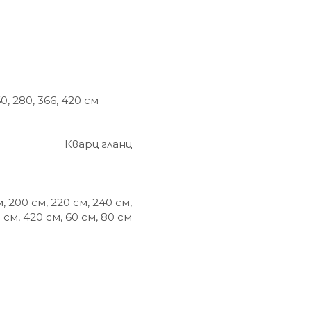
260, 280, 366, 420 см
Кварц гланц
м
,
200 см
,
220 см
,
240 см
,
 см
,
420 см
,
60 см
,
80 см