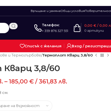
Връщане и замяна
Общи условия
Поверително
Телефон:
0,00
€
/ 0,00 л
0
артикули
+ 359 876 327 551
Списък с желания
Вход / регистрац
ове и Термогърбове
/
Термоплот Кварц 3,8/60
Кварц 3,8/60
в.
–
185,00
€
/ 361,83 лв.
 см.