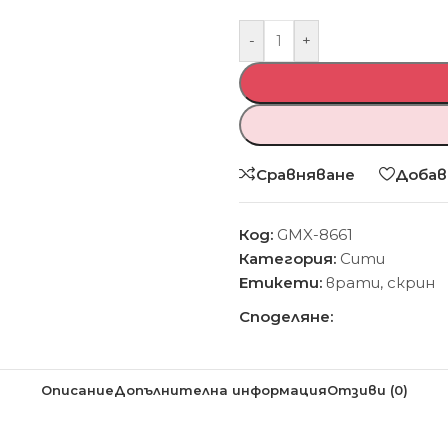
-
+
Сравняване
Добав
Код:
GMX-8661
Категория:
Сити
Етикети:
врати
,
скрин
Споделяне:
Описание
Допълнителна информация
Отзиви (0)