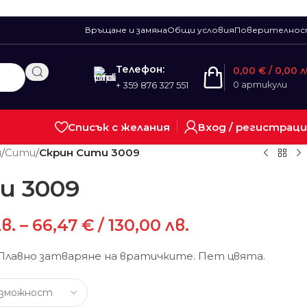
Връщане и замяна
Общи условия
Поверително
Телефон:
0,00
€
/ 0,00 л
0
артикули
+ 359 876 327 551
Списък с желания
Вход / регистрац
и
/
Сити
/
Скрин Сити 3009
и 3009
лв.
–
66,47
€
/ 130,00 лв.
 Плавно затваряне на вратичките. Пет цвята.