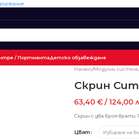
ъдържание
нтре / Портманта
Детско обзавеждане
Начало
/
Модулни систем
Скрин Сит
63,40
€
/ 124,00 
Скрин с два броя врати.
Цвят