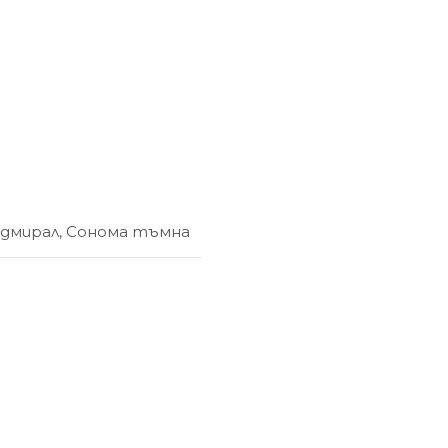
адмирал
,
Сонома тъмна