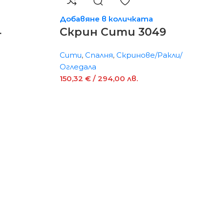
Добавяне в количката
4
Скрин Сити 3049
Сити
,
Спалня
,
Скринове/Ракли/
Огледала
150,32
€
/ 294,00 лв.