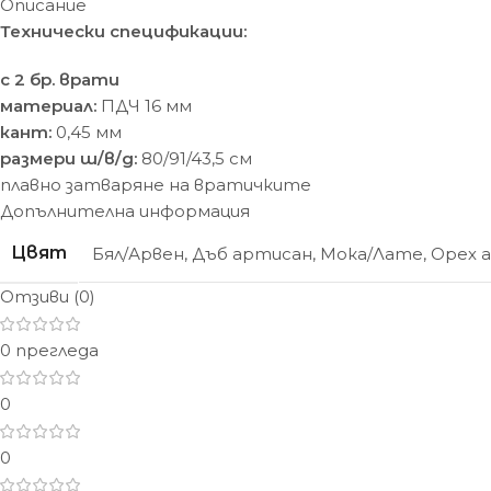
Описание
Технически спецификации:
с 2 бр. врати
материал:
ПДЧ 16 мм
кант:
0,45 мм
размери ш/в/д:
80/91/43,5 см
плавно затваряне на вратичките
Допълнителна информация
Цвят
Бял/Арвен
,
Дъб артисан
,
Мока/Лате
,
Орех 
Отзиви (0)
0 прегледа
0
0