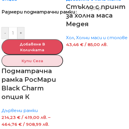
Стъкло с принт
Размери подматрачни рамки
за холна маса
Медея
-
+
Хол
,
Холни маси и столове
Добавяне В
43,46
€
/ 85,00 лв.
Количката
Купи Сега
Подматрачна
рамка РосМари
Black Charm
опция К
Дървени рамки
214,23
€
/ 419,00 лв.
–
464,76
€
/ 908,99 лв.