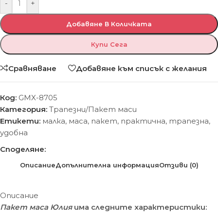
-
+
Добавяне В Количката
Купи Сега
Сравняване
Добавяне към списък с желания
Код:
GMX-8705
Категория:
Трапезни/Пакет маси
Етикети:
малка
,
маса
,
пакет
,
практична
,
трапезна
,
удобна
Споделяне:
Описание
Допълнителна информация
Отзиви (0)
Описание
Пакет маса Юлия
има следните характеристики: