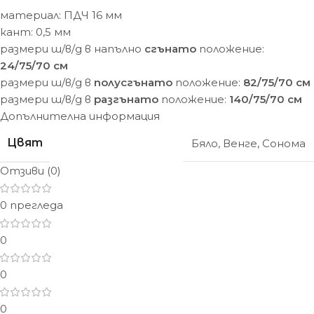
материал: ПДЧ 16 мм
кант: 0,5 мм
размери ш/в/д в напълно
сгънато
положение:
24/75/70 см
размери ш/в/д в
полусгънато
положение:
82/75/70 см
размери ш/в/д в
разгънато
положение:
140/75/70 см
Допълнителна информация
Цвят
Бяло
,
Венге
,
Сонома
Отзиви (0)
0 прегледа
0
0
0