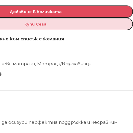
Добавяне В Количката
Купи Сега
яне към списък с желания
ицеви матраци
,
Матраци/Възглавници
о да осигури перфектна поддръжка и несравним