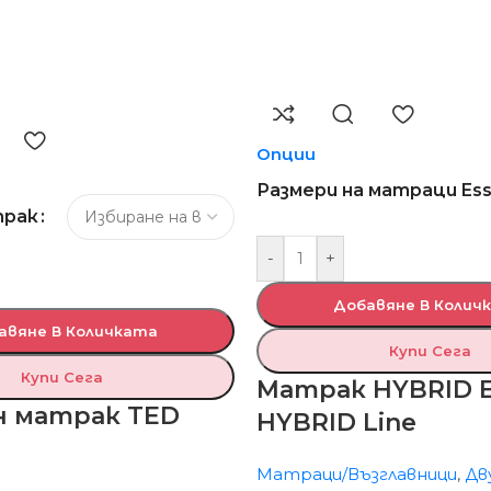
Опции
Размери на матраци Es
трак
-
+
Добавяне В Колич
авяне В Количката
Купи Сега
Купи Сега
Матрак HYBRID 
н матрак TED
HYBRID Line
Матраци/Възглавници
,
Дв