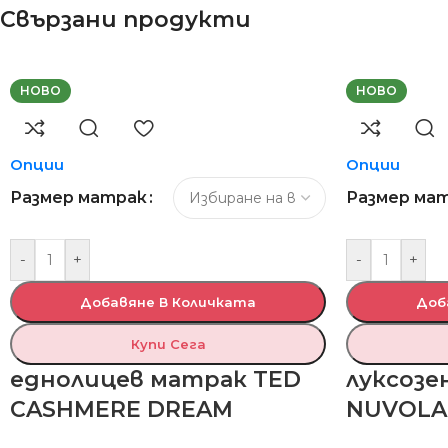
Свързани продукти
НОВО
НОВО
Опции
Опции
Размер матрак
Размер ма
-
+
-
+
Добавяне В Количката
Доб
Купи Сега
еднолицев матрак TED
луксозе
CASHMERE DREAM
NUVOLA