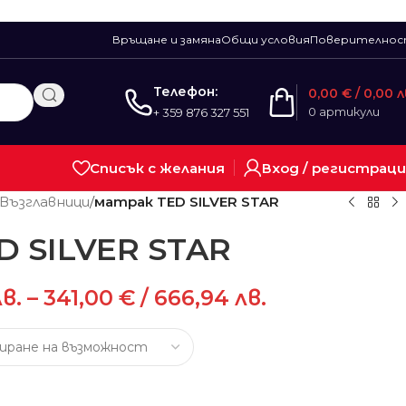
Връщане и замяна
Общи условия
Поверително
Телефон:
0,00
€
/ 0,00 л
0
артикули
+ 359 876 327 551
Списък с желания
Вход / регистрац
Възглавници
/
матрак TED SILVER STAR
D SILVER STAR
лв.
–
341,00
€
/ 666,94 лв.