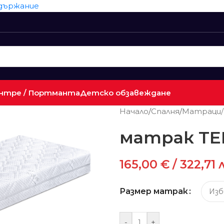
ъдържание
нтре / Портманта
Детско обзавеждане
Начало
/
Спалня
/
Матраци/
матрак TE
165,00
€
/ 322,71 
Размер матрак
-
+