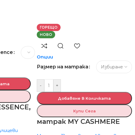
ГОРЕЩО
НОВО
sence
Опции
Размер на матрака
ката
-
+
Добавяне В Количката
ESSENCE,
Купи Сега
матрак MY CASHMERE
улицеви