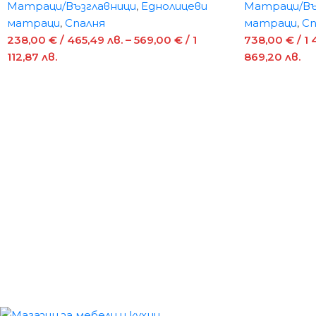
Матраци/Възглавници
,
Еднолицеви
Матраци/Въ
матраци
,
Спалня
матраци
,
Сп
238,00
€
/ 465,49 лв.
–
569,00
€
/ 1
738,00
€
/ 1
112,87 лв.
869,20 лв.