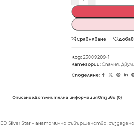
Сравняване
Добав
Код:
23009289-1
Категории:
Спалня
,
Двул
Споделяне:
Описание
Допълнителна информация
Отзиви (0)
ED Silver Star – анатомично съвършенство, създаден