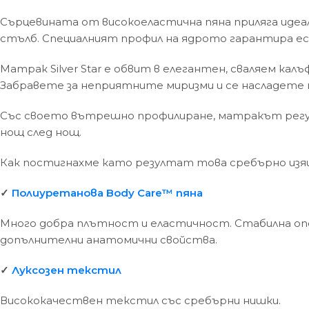
Сърцевината от високоеластична пяна приляга идеа
стълб. Специалният профил на ядрото гарантира ест
Матрак Silver Star е обвит в елегантен, сваляем к
Забравете за неприятните миризми и се насладете на
Със своето вътрешно профилиране, матракът регул
нощ след нощ.
Как постигнахме като резултат това сребърно из
✓
Полиуретанова Body Care™ пяна
Много добра плътност и еластичност. Стабилна опо
допълнителни анатомични свойства.
✓
Луксозен текстил
Висококачествен текстил със сребърни нишки.