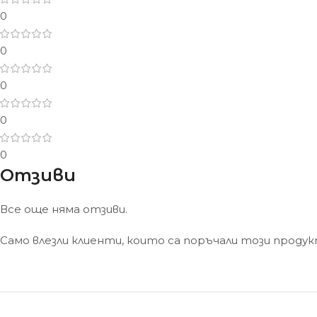
0
0
0
0
0
Отзиви
Все още няма отзиви.
Само влезли клиенти, които са поръчали този проду