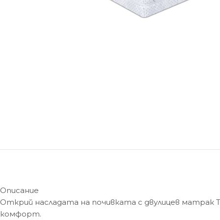
Описание
Открий насладата на почивката с двулицев матрак T
комфорт.