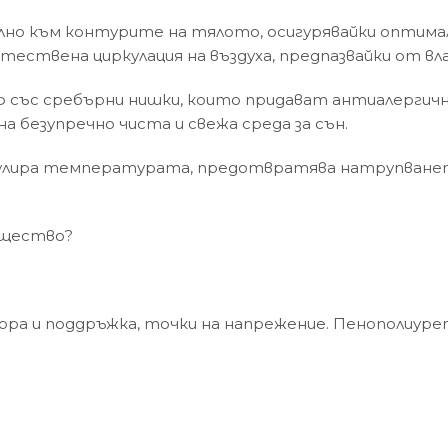
лно към контурите на тялото, осигурявайки оптимал
ествена циркулация на въздуха, предпазвайки от вла
алъф със сребърни нишки, които придават антиалерги
 безупречно чиста и свежа среда за сън.
ира температурата, предотвратява натрупването н
ящество?
ра и поддръжка, точки на напрежение. Пенополиурет