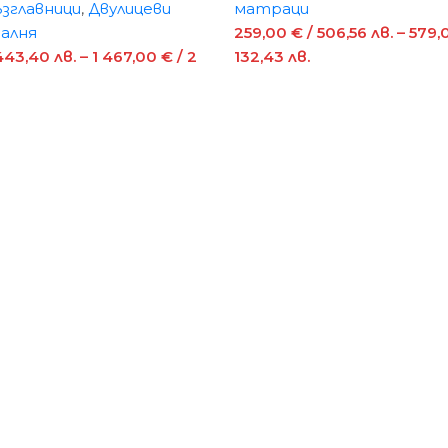
зглавници
,
Двулицеви
матраци
алня
259,00
€
/ 506,56 лв.
–
579,
 443,40 лв.
–
1 467,00
€
/ 2
132,43 лв.