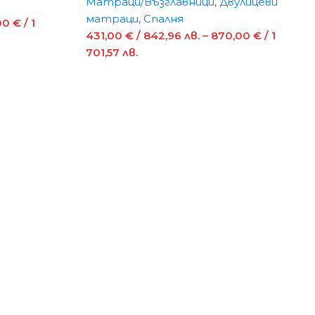
Матраци/Възглавници
,
Двулицеви
матраци
,
Спалня
00
€
/ 1
431,00
€
/ 842,96 лв.
–
870,00
€
/ 1
701,57 лв.