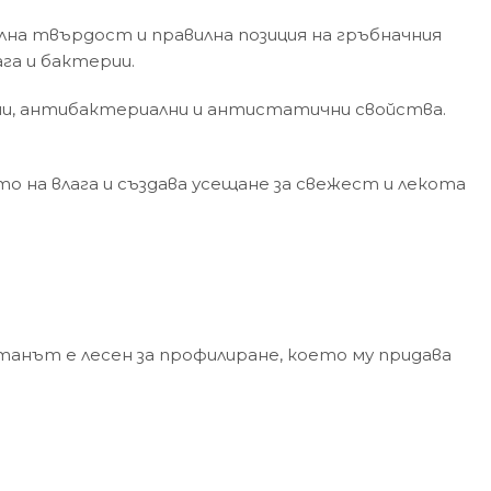
на твърдост и правилна позиция на гръбначния
га и бактерии.
чни, антибактериални и антистатични свойства.
а влага и създава усещане за свежест и лекота
анът е лесен за профилиране, което му придава