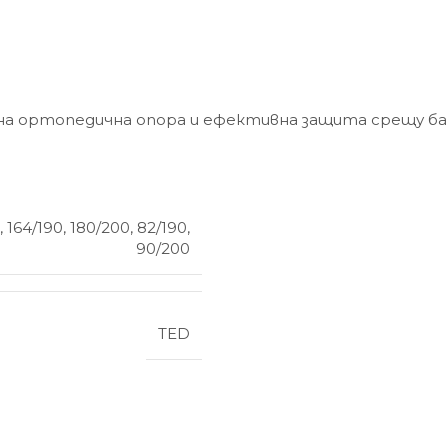
илна ортопедична опора и ефективна защита срещу ба
,
164/190
,
180/200
,
82/190
,
90/200
TED