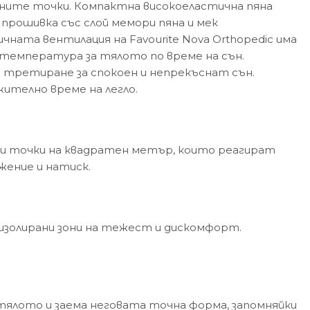
едните точки. Компактна високоеластична пяна
прошивка със слой мемори пяна и мек
ата вентилация на Favourite Nova Orthopedic има
 температура за тялото по време на сън.
 третиране за спокоен и непрекъснат сън.
ително време на легло.
рни точки на квадратен метър, които реагират
жение и натиск.
изолирани зони на тежест и дискомфорт.
ялото и заема неговата точна форма, запомняйки