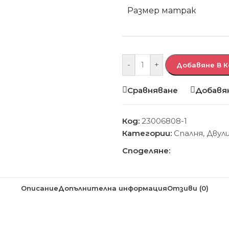
Размер матрак
-
+
Добавяне В 
Сравняване
Добавян
Код:
23006808-1
Категории:
Спалня
,
Двул
Споделяне:
Описание
Допълнителна информация
Отзиви (0)