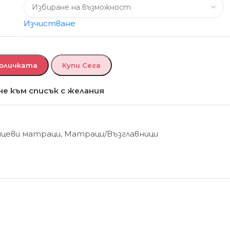
Изчистване
Количката
Купи Сега
е към списък с желания
ицеви матраци
,
Матраци/Възглавници