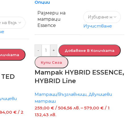
Опции
Размери на
матраци
Essence
Изчистване
не
-
+
Добавяне В Количката
оличката
Купи Сега
Матрак HYBRID ESSENCE,
 TED
HYBRID Line
Матраци/Възглавници
,
Двулицеви
улицеви
матраци
259,00
€
/ 506,56 лв.
–
579,00
€
/ 1
384,00
€
/ 2
132,43 лв.