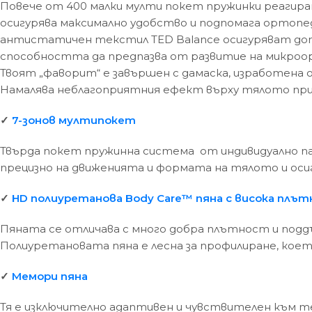
Повече от 400 малки мулти покет пружинки реагира
осигурява максимално удобство и подпомага ортопед
антистатичен текстил TED Balance осигуряват допъ
способността да предпазва от развитие на микроор
Твоят „фаворит“ е завършен с дамаска, изработена
Намалява неблагоприятния ефект върху тялото при 
✓
7-зонов мултипокет
Твърда покет пружинна система от индивидуално па
прецизно на движенията и формата на тялото и оси
✓
HD полиуретанова Body Care
™ пяна с висока плъ
Пяната се отличава с много добра плътност и под
Полиуретановата пяна е лесна за профилиране, кое
✓
Мемори пяна
Тя е изключително адаптивен и чувствителен към т