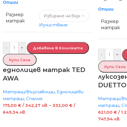
Опции
Опции
Размер
матрак
Размер
Изчистване
матрак
-
+
Добавяне В Количката
-
+
Купи Сега
Купи Сега
еднолицев матрак TED
луксозе
AWA
DUETTO
Матраци/Възглавници
,
Еднолицеви
матраци
,
Спалня
Матраци/Въ
175,00
€
/ 342,27 лв.
–
332,00
€
/
матраци
,
Сп
649,34 лв.
621,00
€
/ 1 
747,94 лв.