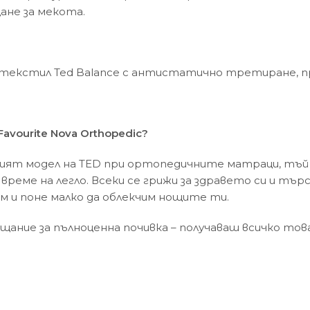
ане за мекота.
ен текстил Ted Balance с антистатично третиране, п
vourite Nova Orthopedic?
ният модел на TED при ортопедичните матраци, тъй к
време на легло. Всеки се грижи за здравето си и тър
ем и поне малко да облекчим нощите ти.
щание за пълноценна почивка – получаваш всичко това 