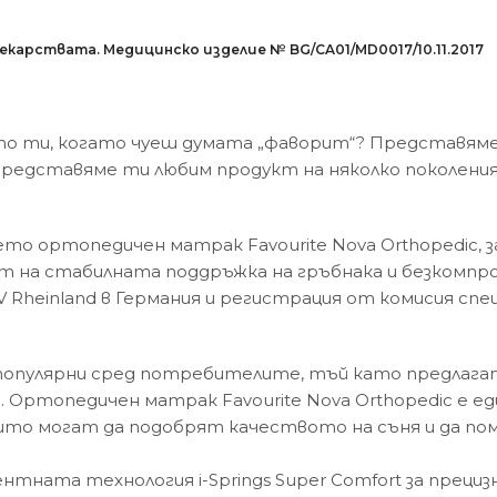
карствата. Медицинско изделие № BG/CA01/MD0017/10.11.2017
ето ти, когато чуеш думата „фаворит“? Представям
дставяме ти любим продукт на няколко поколения –
о ортопедичен матрак Favourite Nova Orthopedic, з
ват на стабилната поддръжка на гръбнака и безком
heinland в Германия и регистрация от комисия спе
опулярни сред потребителите, тъй като предлагат
 Ортопедичен матрак Favourite Nova Orthopedic е е
 които могат да подобрят качеството на съня и да п
нтната технология i-Springs Super Comfort за прециз