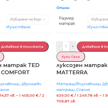
Опции
Размер
матрак
Изчистване
Изчиства
-
+
Добавяне В Количката
Добавяне В К
Купи Сега
н матрак TED
луксозен матрак
 COMFORT
MATTERRA
зглавници
,
Двулицеви
Матраци/Възглавници
,
Дв
алня
матраци
,
Спалня
214,57 лв.
–
1 405,00
€
/ 2
639,00
€
/ 1 249,78 лв.
–
1 
706,87 лв.