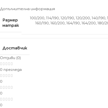
Допълнителна информация
100/200
,
114/190
,
120/190
,
120/200
,
140/190
,
Размер
160/190
,
160/200
,
164/190
,
164/200
,
180/2
матрак
Доставчик
Отзиви (0)
0 прегледа
0
0
0