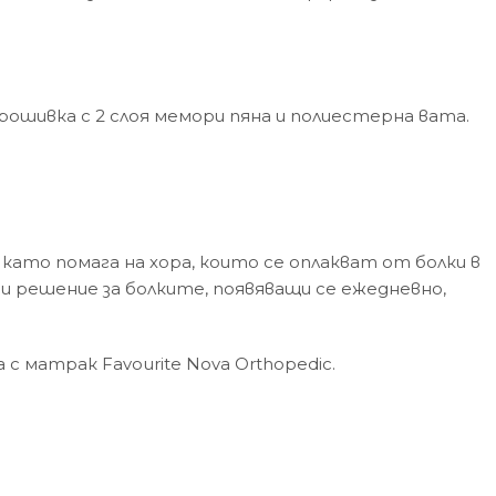
рошивка с 2 слоя мемори пяна и полиестерна вата.
ато помага на хора, които се оплакват от болки в
си решение за болките, появяващи се ежедневно,
с матрак Favourite Nova Orthopedic.