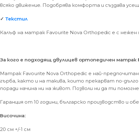
всяко движение. Подобрява комфорта и създава усещ
✓
Текстил
Калъф на матрак Favourite Nova Orthopedic e с неж
За кого е подходящ двулицев ортопедичен матрак Fa
Матрак Favourite Nova Orthopedic е най-предпочита
гърба, както и на такива, които прекарват по-дълго 
поради начина ни на живот. Позволи ни да ти помогн
Гаранция от 10 години, българско производство и обе
Височина:
20 см +/-1 см