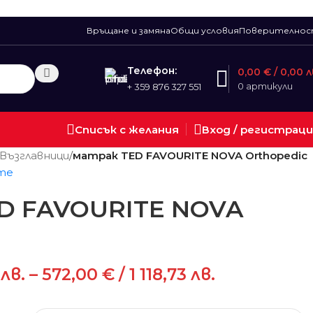
Връщане и замяна
Общи условия
Поверително
Телефон:
0,00
€
/ 0,00 л
0
артикули
+ 359 876 327 551
Списък с желания
Вход / регистрац
Възглавници
/
матрак TED FAVOURITE NOVA Orthopedic
те
D FAVOURITE NOVA
 лв.
–
572,00
€
/ 1 118,73 лв.