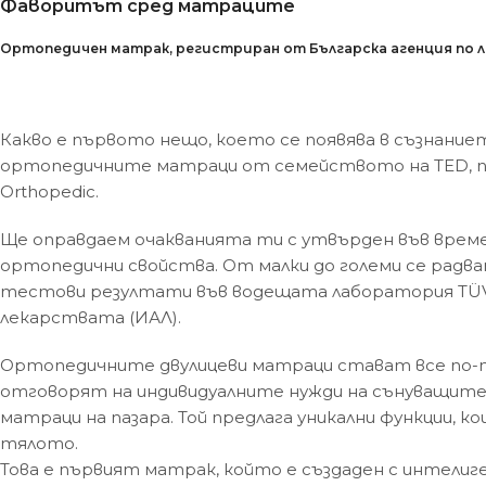
Фаворитът сред матраците
Ортопедичен матрак, регистриран от Българска агенция по ле
Какво е първото нещо, което се появява в съзнани
ортопедичните матраци от семейството на TED, пре
Orthopedic.
Ще оправдаем очакванията ти с утвърден във времет
ортопедични свойства. От малки до големи се рад
тестови резултати във водещата лаборатория TÜV R
лекарствата (ИАЛ).
Ортопедичните двулицеви матраци стават все по-п
отговорят на индивидуалните нужди на сънуващите.
матраци на пазара. Той предлага уникални функции,
тялото.
Това е първият матрак, който е създаден с интелиге