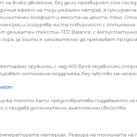
т на всяко движение, без да го прехвърлят към със
ичния ефект на този уникален матрак, а луксозната 
лнителен комфорт и мекота на цялото тяло. Отличн
ганизми и осигурява чиста повърхност с оптимална
 от деликатен текстил TED Balance, с антистатично
хора, за които е наложително да прекарват продълж
кетирани пружинки, с над 400 броя независими опо
гуряват оптимална поддръжка, без чувство на напре
тност
държа тялото като предотвратява създаването на 
то ѝ придава допълнителни анатомични свойства.
емпературата материал. Реагира на топлината на т