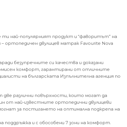
е ти най-популярният продукт и “фаворитът” на
 ортопедичен двулицев матрак Favourite Nova
аради безупречните си качества и доказани
промисен комфорт, гарантирани от отличните
циалисти на българската Изпълнителна агенция по
 две различни повърхности, които могат да
дин от най-известните ортопедични двулицеви
омогнат за постигането на оптимална подкрепа на
на поддръжка и с обособени 7 зони на комфорт.