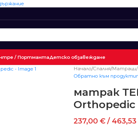
ъдържание
нтре / Портманта
Детско обзавеждане
Начало
/
Спалня
/
Матраци/
Обратно към продукти
матрак TE
Orthopedic
237,00
€
/ 463,53