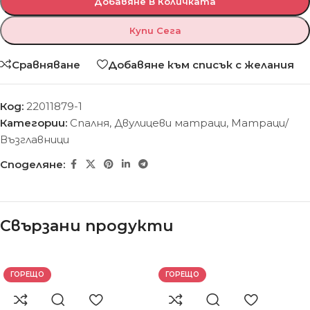
Добавяне В Количката
Купи Сега
Сравняване
Добавяне към списък с желания
Код:
22011879-1
Категории:
Спалня
,
Двулицеви матраци
,
Матраци/
Възглавници
Споделяне:
Свързани продукти
ГОРЕЩО
ГОРЕЩО