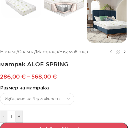
Начало
/
Спалня
/
Матраци/Възглавници
матрак ALOE SPRING
286,00
€
–
568,00
€
Размер на матрака
-
+