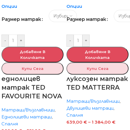
Опции
Опции
Размер матрак
Размер матрак
-
+
-
+
Добавяне В
Добавяне В
Количката
Количката
Купи Сега
Купи Сега
еднолицев
луксозен матрак
матрак TED
TED MATTERRA
FAVOURITE NOVA
Матраци/Възглавници
,
Двулицеви матраци
,
Матраци/Възглавници
,
Спалня
Еднолицеви матраци
,
639,00
€
–
1 384,00
€
Спалня