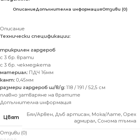
Описание
Допълнителна информация
Отзиви (0)
Описание
Технически спецификации:
трикрилен гардероб
с 3 бр. врати
с 3 бр. чекмеджета
материал:
ПДЧ 16мм
кант:
0,45мм
размери гардероб ш/в/д:
118 / 191 / 52,5 см
плавно затваряне на вратите
Допълнителна информация
Бял/Арвен
,
Дъб артисан
,
Мока/Лате
,
Орех
Цвят
адмирал
,
Сонома тъмна
Отзиви (0)