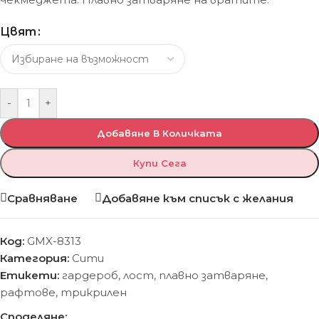
Цвят
-
+
Добавяне В Количката
Купи Сега
Сравняване
Добавяне към списък с желания
Код:
GMX-8313
Категория:
Сити
Етикети:
гардероб
,
лост
,
плавно затваряне
,
рафтове
,
трикрилен
Споделяне: