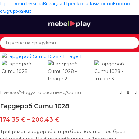
Прескочи към навигация
Прескочи към основното
съдържание
Начало
/
Модулни системи
/
Сити
Гардероб Сити 1028
174,35
€
–
200,43
€
Трикрилен гардероб с три броя врати. Три броя
чекмеджета. Плавно затваряне на вратите.