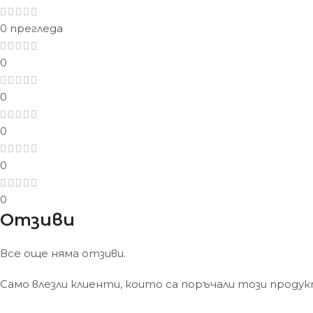
0 прегледа
0
0
0
0
0
Отзиви
Все още няма отзиви.
Само влезли клиенти, които са поръчали този проду