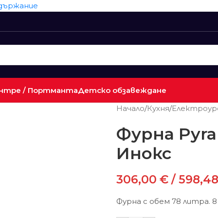
ъдържание
нтре / Портманта
Детско обзавеждане
Начало
/
Кухня
/
Електроур
Фурна Pyra
Инокс
306,00
€
/ 598,48
Фурна с обем 78 литра. 8 