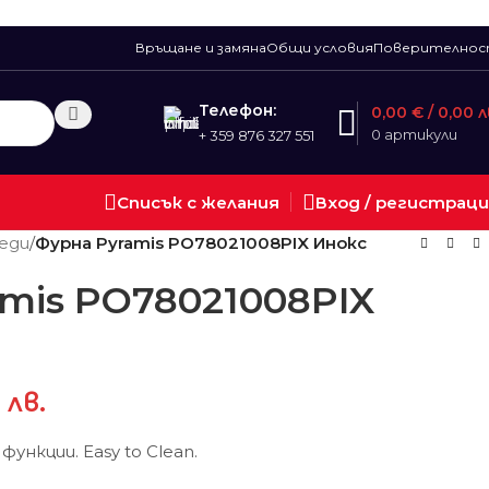
Връщане и замяна
Общи условия
Поверително
Телефон:
0,00
€
/ 0,00 л
0
артикули
+ 359 876 327 551
Списък с желания
Вход / регистрац
еди
/
Фурна Pyramis PO78021008PIX Инокс
mis PO78021008PIX
 лв.
функции. Easy to Clean.