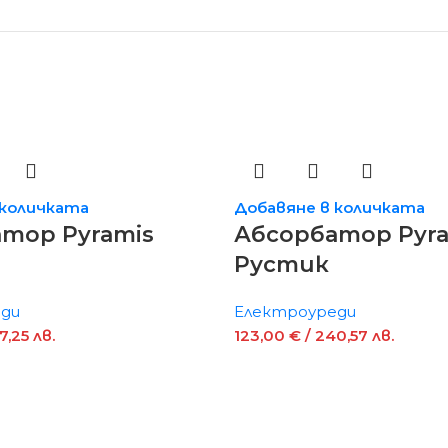
 количката
Добавяне в количката
тор Pyramis
Абсорбатор Pyra
Рустик
ди
Електроуреди
7,25 лв.
123,00
€
/ 240,57 лв.