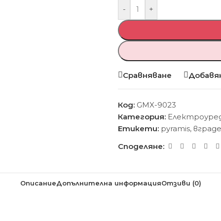
-
+
Сравняване
Добавян
Код:
GMX-9023
Категория:
Електроуре
Етикети:
pyramis
,
вград
Споделяне:
Описание
Допълнителна информация
Отзиви (0)