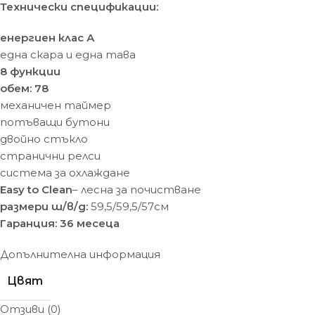
Технически спецификации:
енергиен клас А
една скара и една тава
8 функции
обем: 78
механичен таймер
потъващи бутони
двойно стъкло
странични релси
система за охлаждане
Easy to Clean
– лесна за почистване
размери ш/в/д:
59,5/59,5/57см
Гаранция: 36 месеца
Допълнителна информация
Цвят
Отзиви (0)