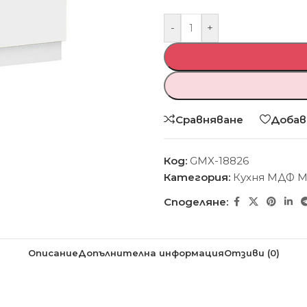
-
+
Сравняване
Добав
Код:
GMX-18826
Категория:
Кухня МДФ 
Споделяне:
Описание
Допълнителна информация
Отзиви (0)