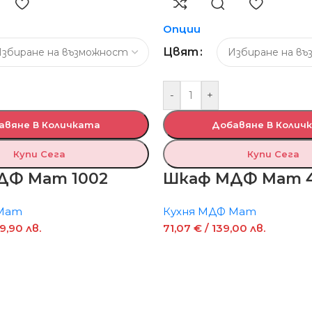
Опции
Цвят
-
+
авяне В Количката
Добавяне В Колич
Купи Сега
Купи Сега
ДФ Мат 1002
Шкаф МДФ Мат 4
 Мат
Кухня МДФ Мат
9,90 лв.
71,07
€
/ 139,00 лв.