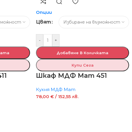
Опции
Цвят
-
+
ката
Добавяне В Количката
Купи Сега
11
Шкаф МДФ Мат 451
Кухня МДФ Мат
78,00
€
/ 152,55 лв.