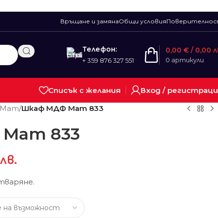
Връщане и замяна
Общи условия
Поверително
Телефон:
0,00
€
/ 0,00 л
0
артикули
+ 359 876 327 551
Списък с желания
Вход / регистрац
 Мат
/
Шкаф МДФ Мат 833
 Мат 833
лв.
тваряне.