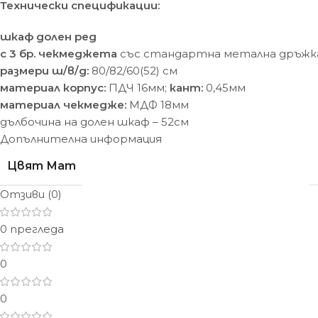
Технически спецификации:
шкаф долен ред
с 3 бр. чекмеджета
със стандартна метална дръжка 
размери ш/в/д:
80/82/60(52) cм
материал корпус:
ПДЧ 16мм;
кант:
0,45мм
материал чекмедже:
МДФ 18мм
дълбочина на долен шкаф – 52см
Допълнителна информация
Цвят Мат
Отзиви (0)
0 прегледа
0
0