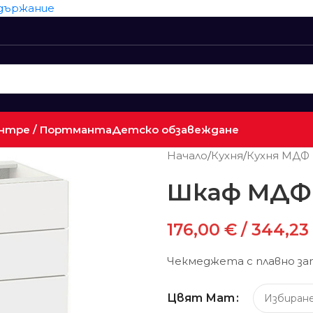
ъдържание
нтре / Портманта
Детско обзавеждане
Начало
/
Кухня
/
Кухня МДФ
Шкаф МДФ
176,00
€
/ 344,23 
Чекмеджета с плавно за
Цвят Мат