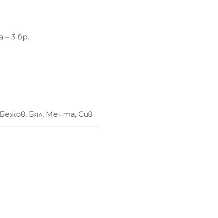
– 3 бр.
Бежов
,
Бял
,
Мента
,
Сив