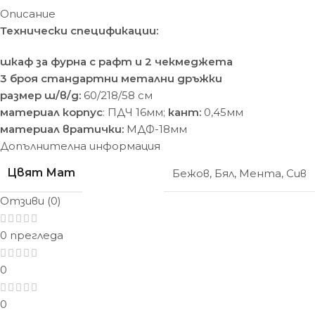
Описание
Технически спецификации:
шкаф за фурна с рафт и 2 чекмеджета
3 броя стандартни метални дръжки
размер ш/в/д:
60/218/58 cм
материал корпус
: ПДЧ 16мм;
кант:
0,45мм
материал вратички:
МДФ-18мм
Допълнителна информация
Цвят Мат
Бежов
,
Бял
,
Мента
,
Сив
Отзиви (0)
0 прегледа
0
0