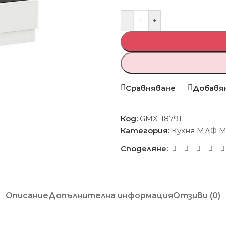
-
+
Сравняване
Добавян
Код:
GMX-18791
Категория:
Кухня МДФ 
Споделяне:
Описание
Допълнителна информация
Отзиви (0)