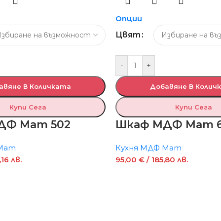
Опции
Цвят
-
+
авяне В Количката
Добавяне В Колич
Купи Сега
Купи Сега
ДФ Мат 502
Шкаф МДФ Мат 
 Мат
Кухня МДФ Мат
,16 лв.
95,00
€
/ 185,80 лв.