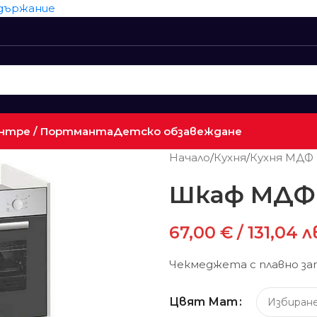
ъдържание
нтре / Портманта
Детско обзавеждане
Начало
/
Кухня
/
Кухня МДФ
Шкаф МДФ
67,00
€
/ 131,04 л
Чекмеджета с плавно за
Цвят Мат