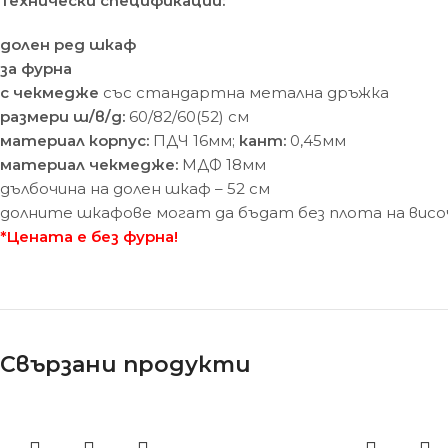
Технически спецификации:
долен ред шкаф
за фурна
с чекмедже
със стандартна метална дръжка
размери ш/в/д:
60/82/60(52) cм
материал корпус:
ПДЧ 16мм;
кант:
0,45мм
материал чекмедже:
МДФ 18мм
дълбочина на долен шкаф – 52 см
долните шкафове могат да бъдат без плота на висо
*Цената е без фурна!
Свързани продукти