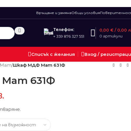
Връщане и замяна
Общи условия
Поверително
Телефон:
0,00
€
/ 0,00 л
0
артикули
+ 359 876 327 551
Списък с желания
Вход / регистрац
 Мат
/
Шкаф МДФ Мат 631Ф
 Мат 631Ф
в.
тваряне.