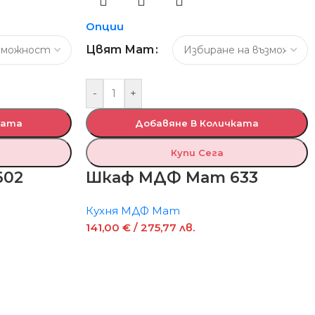
Опции
Цвят Мат
-
+
ката
Добавяне В Количката
Купи Сега
602
Шкаф МДФ Мат 633
Кухня МДФ Мат
141,00
€
/ 275,77 лв.