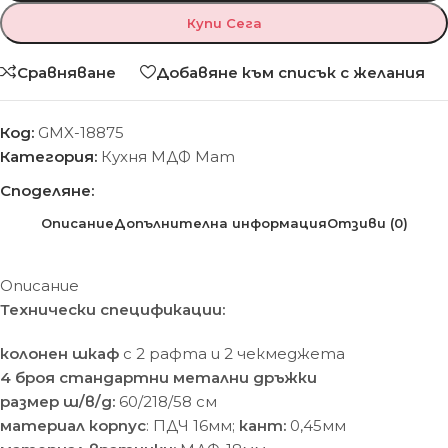
Купи Сега
Сравняване
Добавяне към списък с желания
Код:
GMX-18875
Категория:
Кухня МДФ Мат
Споделяне:
Описание
Допълнителна информация
Отзиви (0)
Описание
Технически спецификации:
колонен шкаф
с 2 рафта и 2 чекмеджета
4 броя стандартни метални дръжки
размер ш/в/д:
60/218/58 cм
материал корпус
: ПДЧ 16мм;
кант:
0,45мм