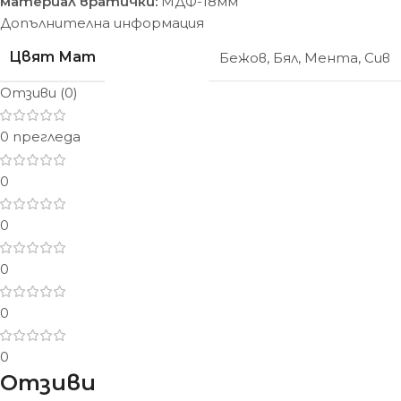
материал вратички:
МДФ-18мм
Допълнителна информация
Цвят Мат
Бежов
,
Бял
,
Мента
,
Сив
Отзиви (0)
0 прегледа
0
0
0
0
0
Отзиви