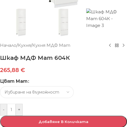
Начало
/
Кухня
/
Кухня МДФ Мат
Шкаф МДФ Мат 604К
265,88
€
Цвят Мат
-
+
Добавяне В Количката