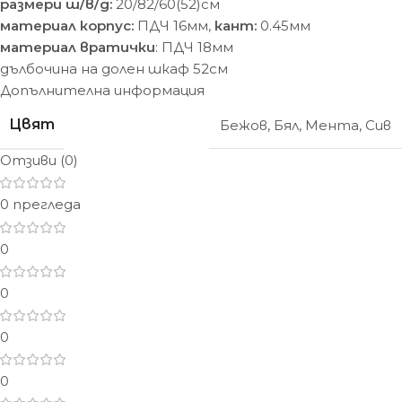
размери ш/в/д:
20/82/60(52)см
материал корпус:
ПДЧ 16мм,
кант:
0.45мм
материал вратички
: ПДЧ 18мм
дълбочина на долен шкаф 52см
Допълнителна информация
Цвят
Бежов
,
Бял
,
Мента
,
Сив
Отзиви (0)
0 прегледа
0
0
0
0