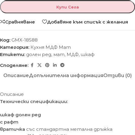
Купи Сега
Сравняване
Добавяне към списък с желания
Код:
GMX-18588
Категория:
Кухня МДФ Мат
Етикети:
долен ред
,
мат
,
МДФ
,
шкаф
Споделяне:
Описание
Допълнителна информация
Отзиви (0)
Описание
Технически спецификации:
шкаф долен ред
с рафт
вратичка
със стандартна метална дръжка