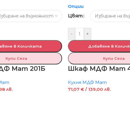
Опции
Цвят
-
+
авяне В Количката
Добавяне В Колич
Купи Сега
Купи Сега
ДФ Мат 201Б
Шкаф МДФ Мат 4
 Мат
Кухня МДФ Мат
98 лв.
71,07
€
/ 139,00 лв.