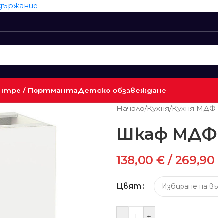
ъдържание
нтре / Портманта
Детско обзавеждане
Начало
/
Кухня
/
Кухня МДФ
Шкаф МДФ 
138,00
€
/ 269,90 
Цвят
-
+