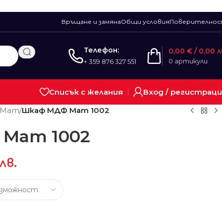
Връщане и замяна
Общи условия
Поверително
Телефон:
0,00
€
/ 0,00 л
0
артикули
+ 359 876 327 551
Списък с желания
Вход / регистрац
 Мат
/
Шкаф МДФ Мат 1002
Мат 1002
лв.