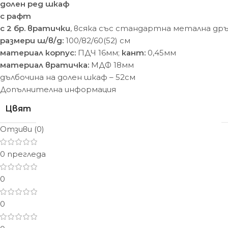
долен ред шкаф
с рафт
с 2 бр. вратички
, всяка със стандартна метална др
размери ш/в/д:
100/82/60(52) cм
материал корпус:
ПДЧ 16мм;
кант:
0,45мм
материал вратичка:
МДФ 18мм
дълбочина на долен шкаф – 52см
Допълнителна информация
Цвят
Отзиви (0)
0 прегледа
0
0