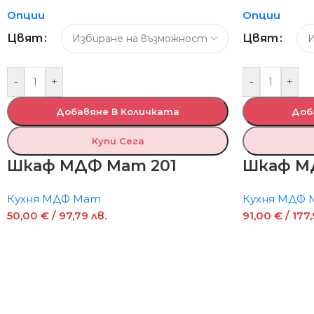
Опции
Опции
Цвят
Цвят
-
+
-
+
Добавяне В Количката
Доб
Купи Сега
Шкаф МДФ Мат 201
Шкаф М
Кухня МДФ Мат
Кухня МДФ
50,00
€
/ 97,79 лв.
91,00
€
/ 177,