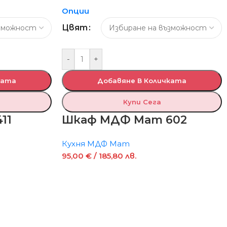
Опции
Цвят
-
+
ката
Добавяне В Количката
Купи Сега
11
Шкаф МДФ Мат 602
Кухня МДФ Мат
95,00
€
/ 185,80 лв.