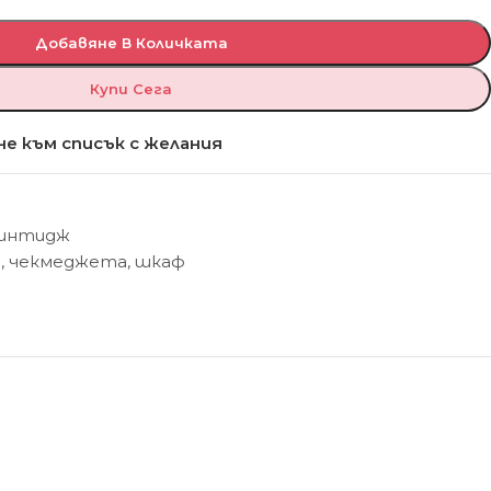
Добавяне В Количката
Купи Сега
е към списък с желания
Винтидж
Ф
,
чекмеджета
,
шкаф