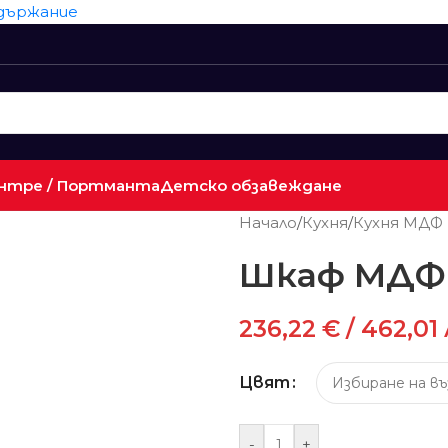
ъдържание
нтре / Портманта
Детско обзавеждане
Начало
/
Кухня
/
Кухня МДФ
Шкаф МДФ
236,22
€
/ 462,01 
Цвят
-
+