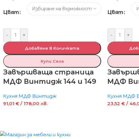
Цвят
Цвят
-
+
-
+
Добавяне В Количката
Доб
Купи Сега
Завършваща страница
Завърш
МДФ Винтидж 144 и 149
МДФ Ви
Кухня МДФ Винтидж
Кухня МДФ 
91,01
€
/ 178,00 лв.
23,52
€
/ 46,