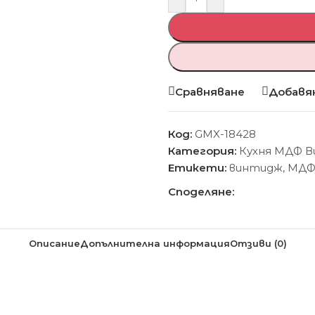
Сравняване
Добавян
Код:
GMX-18428
Категория:
Кухня МДФ 
Етикети:
винтидж
,
МД
Споделяне:
Описание
Допълнителна информация
Отзиви (0)