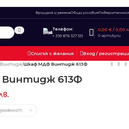
Връщане и замяна
Общи условия
Поверително
Телефон:
0,00
€
/ 0,00 л
0
артикули
+ 359 876 327 551
Списък с желания
Вход / регистрац
 Винтидж
/
Шкаф МДФ Винтидж 613Ф
 Винтидж 613Ф
лв.