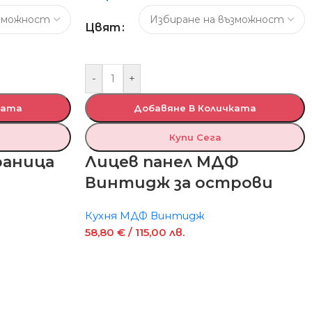
Цвят
-
+
ката
Добавяне В Количката
Купи Сега
раница
Лицев панел МДФ
Винтидж за острови
Кухня МДФ Винтидж
58,80
€
/ 115,00 лв.