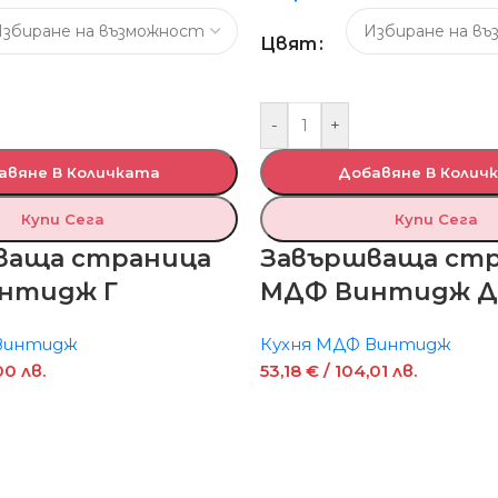
Цвят
-
+
авяне В Количката
Добавяне В Колич
Купи Сега
Купи Сега
ваща страница
Завършваща ст
нтидж Г
МДФ Винтидж Д
Винтидж
Кухня МДФ Винтидж
00 лв.
53,18
€
/ 104,01 лв.