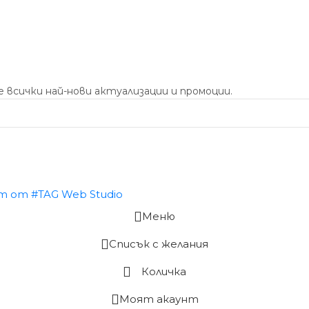
 всички най-нови актуализации и промоции.
Меню
Списък с желания
Количка
Моят акаунт