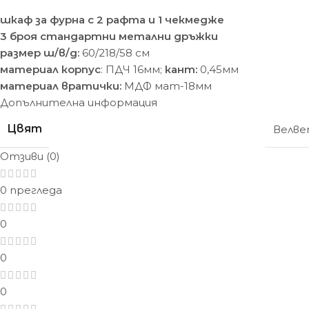
шкаф за фурна с 2 рафта и 1 чекмедже
3 броя стандартни метални дръжки
размер ш/в/д:
60/218/58 cм
материал корпус
: ПДЧ 16мм;
кант:
0,45мм
материал вратички:
МДФ мат-18мм
Допълнителна информация
Цвят
Велв
Отзиви (0)
0 прегледа
0
0
0