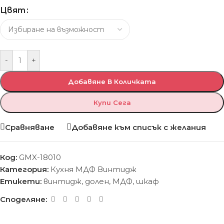
Цвят
-
+
Добавяне В Количката
Купи Сега
Сравняване
Добавяне към списък с желания
Код:
GMX-18010
Категория:
Кухня МДФ Винтидж
Етикети:
винтидж
,
долен
,
МДФ
,
шкаф
Споделяне: