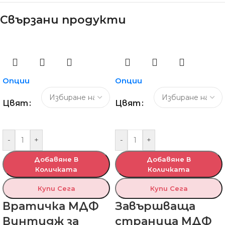
Свързани продукти
Опции
Опции
Цвят
Цвят
-
+
-
+
Добавяне В
Добавяне В
Количката
Количката
Купи Сега
Купи Сега
Вратичка МДФ
Завършваща
Винтидж за
страница МДФ