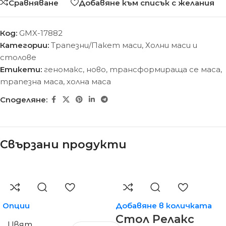
Сравняване
Добавяне към списък с желания
Код:
GMX-17882
Категории:
Трапезни/Пакет маси
,
Холни маси и
столове
Етикети:
геномакс
,
ново
,
трансформираща се маса
,
трапезна маса
,
холна маса
Споделяне:
Свързани продукти
Опции
Добавяне в количката
Стол Релакс
Цвят