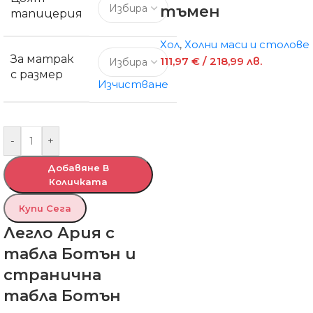
тъмен
тапицерия
Хол
,
Холни маси и столове
За матрак
111,97
€
/ 218,99 лв.
с размер
Изчистване
-
+
Добавяне В
Количката
Купи Сега
Легло Ария с
табла Ботън и
странична
табла Ботън