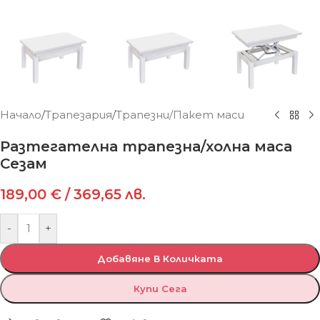
Начало
/
Трапезария
/
Трапезни/Пакет маси
Разтегателна трапезна/холна маса
Сезам
189,00
€
/ 369,65 лв.
-
+
Добавяне В Количката
Купи Сега