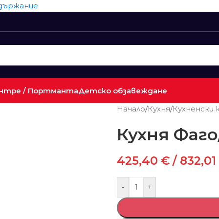
ъдържание
нтре / Портманта
Детско обзавеждане
Начало
/
Кухня
/
Кухненски
Кухня Фаго
425,40
€
/ 832,01
-
+