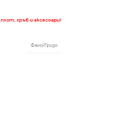
 плот, гръб и аксесоари!
Фаго/Гризо