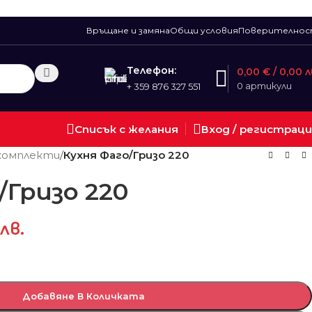
Връщане и замяна
Общи условия
Поверително
Телефон:
0,00
€
/ 0,00 л
0
артикули
+ 359 876 327 551
Списък с желания
Вход / регистрац
 комплекти
/
Кухня Фаго/Гризо 220
/Гризо 220
 лв.
Добавяне В Количката