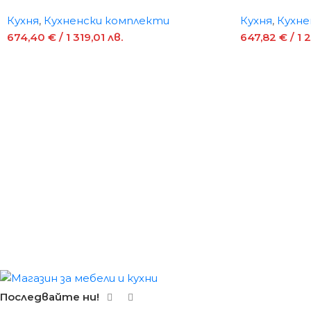
Кухня
,
Кухненски комплекти
Кухня
,
Кухне
674,40
€
/ 1 319,01 лв.
647,82
€
/ 1 
Последвайте ни!