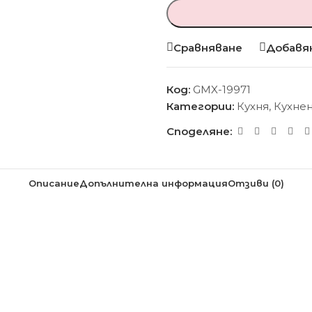
Сравняване
Добавян
Код:
GMX-19971
Категории:
Кухня
,
Кухне
Споделяне:
Описание
Допълнителна информация
Отзиви (0)