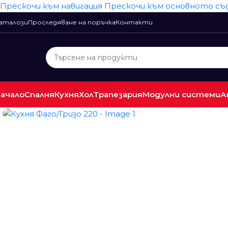
Прескочи към навигация
Прескочи към основното с
аталози
Проследяване на поръчка
Контакти
ачало
Спалня
Кухня
Хол
Трапезария
Модулни системи
А