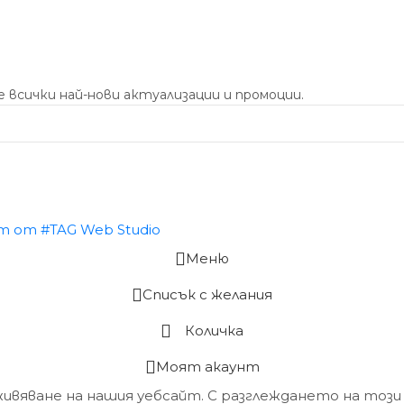
 всички най-нови актуализации и промоции.
Меню
Списък с желания
Количка
Моят акаунт
живяване на нашия уебсайт. С разглеждането на този