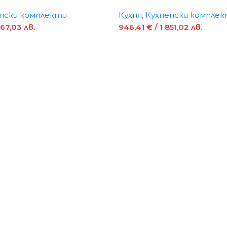
нски комплекти
Кухня
,
Кухненски компле
267,03 лв.
946,41
€
/ 1 851,02 лв.