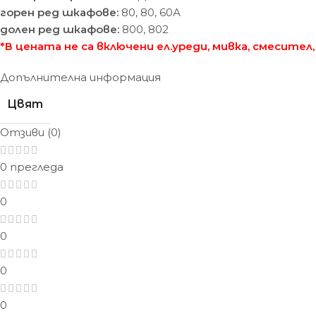
горен ред шкафове:
80, 80, 60А
долен ред шкафове:
800, 802
*В цената не са включени ел.уреди, мивка, смесител,
Допълнителна информация
Цвят
Отзиви (0)
0 прегледа
0
0
0
0