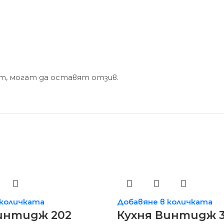
кт, могат да оставят отзив.
 количката
Добавяне в количката
интидж 202
Кухня Винтидж 