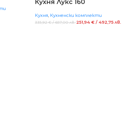
Кухня Лукс 160
кти
Кухня
,
Кухненски комплекти
251,94
€
/ 492,75 лв.
335,92
€
/ 657,00 лв.