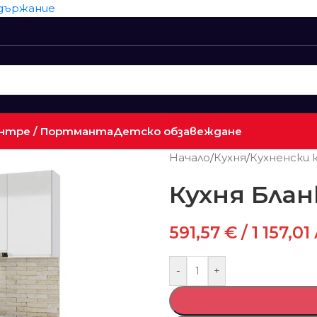
ъдържание
нтре / Портманта
Детско обзавеждане
Начало
/
Кухня
/
Кухненски
Кухня Блан
591,57
€
/ 1 157,01
-
+