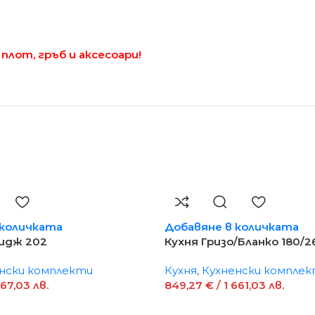
 плот, гръб и аксесоари!
 количката
Добавяне в количката
идж 202
Кухня Гризо/Бланко 180/2
нски комплекти
Кухня
,
Кухненски компле
267,03 лв.
849,27
€
/ 1 661,03 лв.