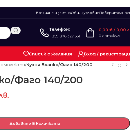
Връщане и замяна
Общи условия
Поверително
Телефон:
0,00
€
/ 0,00 л
0
артикули
+ 359 876 327 551
Списък с желания
Вход / регистрац
 комплекти
/
Кухня Бланко/Фаго 140/200
ко/Фаго 140/200
 лв.
Добавяне В Количката