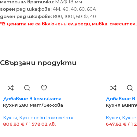
материал вратички:
МДФ 18 мм
горен ред шкафове:
4М
,
40, 40, 60, 60А
долен ред шкафове:
800, 1001, 601Ф, 401
*В цената не са включени ел.уреди, мивка, смесител,
Свързани продукти
Добавяне в количката
Добавяне в
Кухня 280 Мат/Бежова
Кухня Винт
Кухня
,
Кухненски комплекти
Кухня
,
Кухне
806,83
€
/ 1 578,02 лв.
647,82
€
/ 1 