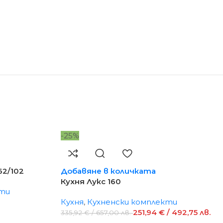
-25%
62/102
Добавяне в количката
Кухня Лукс 160
кти
Кухня
,
Кухненски комплекти
251,94
€
/ 492,75 лв.
335,92
€
/ 657,00 лв.