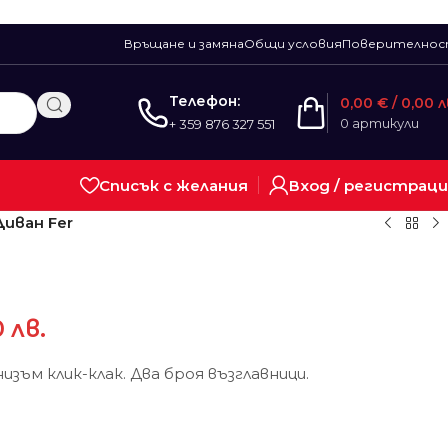
Връщане и замяна
Общи условия
Поверително
Телефон:
0,00
€
/ 0,00 л
0
артикули
+ 359 876 327 551
Списък с желания
Вход / регистрац
Диван Fer
0 лв.
изъм клик-клак. Два броя възглавници.