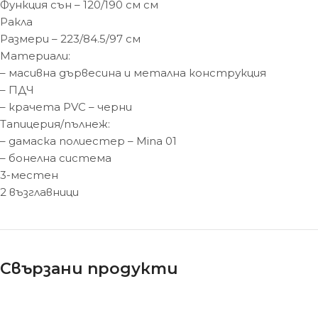
Функция сън – 120/190 см см
Ракла
Размери – 223/84.5/97 см
Материали:
– масивна дървесина и метална конструкция
– ПДЧ
– крачета PVC – черни
Тапицерия/пълнеж:
– дамаска полиестер – Mina 01
– бонелна система
3-местен
2 възглавници
Свързани продукти