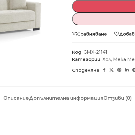
Сравняване
Добав
Код:
GMX-21141
Категории:
Хол
,
Мека Ме
Споделяне:
Описание
Допълнителна информация
Отзиви (0)