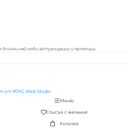
 всички най-нови актуализации и промоции.
Меню
Списък с желания
Количка