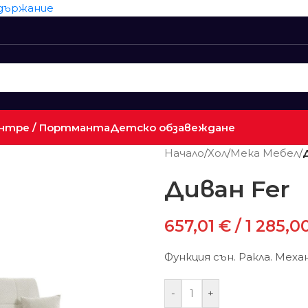
ъдържание
нтре / Портманта
Детско обзавеждане
Начало
/
Хол
/
Мека Мебел
/
Диван Fer
657,01
€
/ 1 285,0
Функция сън. Ракла. Mехан
-
+