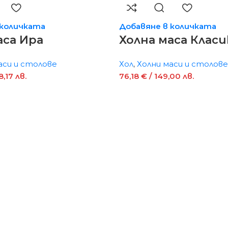
 количката
Добавяне в количката
аса Ира
Холна маса Класи
аси и столове
Хол
,
Холни маси и столове
8,17 лв.
76,18
€
/ 149,00 лв.