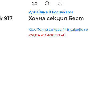
Добавяне в количката
к 917
Холна секция Бест
Хол
,
Холни секции / ТВ шкафове
251,04
€
/ 490,99 лв.