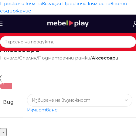
Прескочи към навигация
Прескочи към основното
съдържание
Аксесоари
Начало
/
Спалня
/
Подматрачни рамки
/
Аксесоари
Вид
Изчистване
-