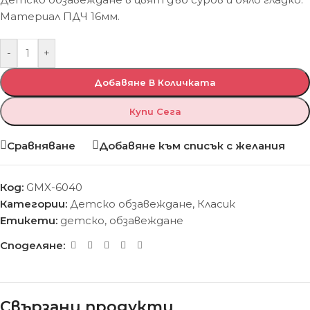
Материал ПДЧ 16мм.
-
+
Добавяне В Количката
Купи Сега
Сравняване
Добавяне към списък с желания
Код:
GMX-6040
Категории:
Детско обзавеждане
,
Класик
Етикети:
детско
,
обзавеждане
Споделяне:
Свързани продукти