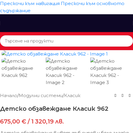
Прескочи към навигация
Прескочи към основното
съдържание
Начало
/
Модулни системи
/
Класик
Детско обзавеждане Класик 962
675,00
€
/ 1 320,19 лв.
Детско обзавеждане в цвят дъб суров и бяло гладко.